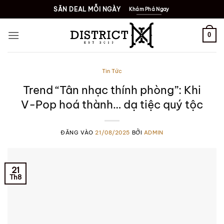
Bỏ
SĂN DEAL MỖI NGÀY
Khám Phá Ngay
qua
nội
0
dung
Tin Tức
Trend “Tân nhạc thính phòng”: Khi
V-Pop hoá thành… dạ tiệc quý tộc
ĐĂNG VÀO
21/08/2025
BỞI
ADMIN
21
Th8