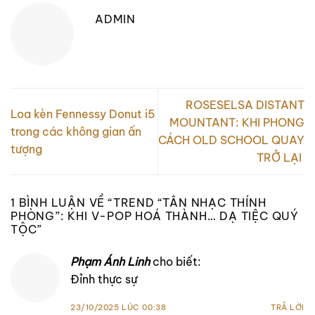
ADMIN
ROSESELSA DISTANT
Loa kèn Fennessy Donut i5
MOUNTANT: KHI PHONG
trong các không gian ấn
CÁCH OLD SCHOOL QUAY
tượng
TRỞ LẠI
1 BÌNH LUẬN VỀ “
TREND “TÂN NHẠC THÍNH
PHÒNG”: KHI V-POP HOÁ THÀNH… DẠ TIỆC QUÝ
TỘC
”
Phạm Ánh Linh
cho biết:
Đỉnh thực sự
23/10/2025 LÚC 00:38
TRẢ LỜI