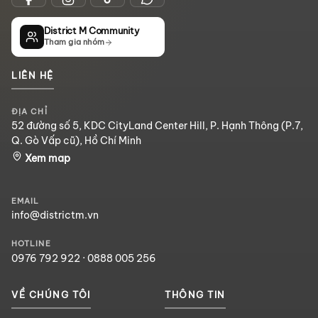
District M Community
Tham gia nhóm
LIÊN HỆ
ĐỊA CHỈ
52 đường số 5, KDC CityLand Center Hill, P. Hạnh Thông (P.7,
Q. Gò Vấp cũ), Hồ Chí Minh
Xem map
EMAIL
info@districtm.vn
HOTLINE
0976 792 922
·
0888 005 256
VỀ CHÚNG TÔI
THÔNG TIN