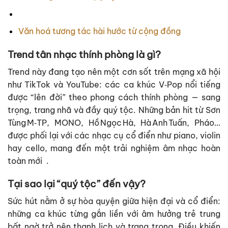
Văn hoá tương tác hài hước từ cộng đồng
Trend tân nhạc thính phòng là gì?
Trend này đang tạo nên một cơn sốt trên mạng xã hội
như TikTok và YouTube: các ca khúc V‑Pop nổi tiếng
được “lên đời” theo phong cách thính phòng — sang
trọng, trang nhã và đầy quý tộc. Những bản hit từ Sơn
Tùng M‑TP, MONO, Hồ Ngọc Hà, Hà Anh Tuấn, Pháo…
được phối lại với các nhạc cụ cổ điển như piano, violin
hay cello, mang đến một trải nghiệm âm nhạc hoàn
toàn mới
.
Tại sao lại “quý tộc” đến vậy?
Sức hút nằm ở sự hòa quyện giữa hiện đại và cổ điển:
những ca khúc từng gắn liền với âm hưởng trẻ trung
bất ngờ trở nên thanh lịch và trang trọng. Điều khiến