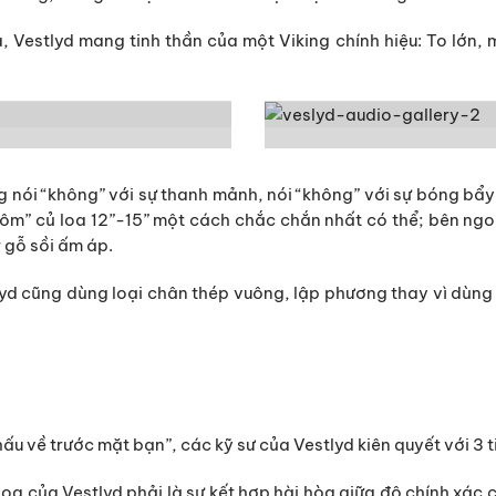
 Vestlyd mang tinh thần của một Viking chính hiệu: To lớn, m
g nói “không” với sự thanh mảnh, nói “không” với sự bóng bẩy
ôm” củ loa 12”-15” một cách chắc chắn nhất có thể; bên ngo
r gỗ sồi ấm áp.
tlyd cũng dùng loại chân thép vuông, lập phương thay vì dùn
 về trước mặt bạn”, các kỹ sư của Vestlyd kiên quyết với 3 ti
oa của Vestlyd phải là sự kết hợp hài hòa giữa độ chính xác