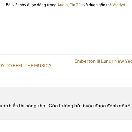
Bài viết này được đăng trong
Audio
,
Tin Tức
và được gắn thẻ
Vestlyd
.
Emberton III Lunar New Y
DY TO FEEL THE MUSIC?
ợc hiển thị công khai.
Các trường bắt buộc được đánh dấu
*