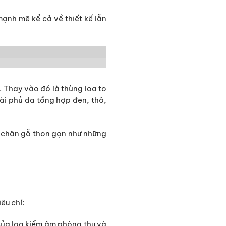
ạnh mẽ kể cả về thiết kế lẫn
. Thay vào đó là thùng loa to
ài phủ da tổng hợp đen, thô,
g chân gỗ thon gọn như những
êu chí:
 của loa kiểm âm phòng thu và