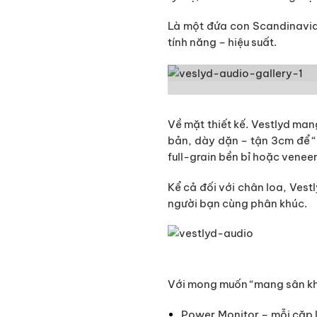
Là một đứa con Scandinavia,
tính năng – hiệu suất.
Về mặt thiết kế. Vestlyd man
bản, dày dặn – tận 3cm để “
full-grain bền bỉ hoặc venee
Kể cả đối với chân loa, Ves
người bạn cùng phân khúc.
Với mong muốn “mang sân khấu
Power Monitor – mỗi cặp l