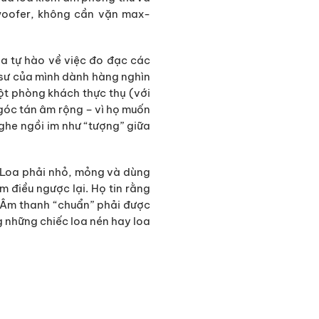
-woofer, không cần vặn max-
oa tự hào về việc đo đạc các
ỹ sư của mình dành hàng nghìn
một phòng khách thực thụ (với
 góc tán âm rộng – vì họ muốn
ghe ngồi im như “tượng” giữa
g: Loa phải nhỏ, mỏng và dùng
m điều ngược lại. Họ tin rằng
. Âm thanh “chuẩn” phải được
g những chiếc loa nén hay loa