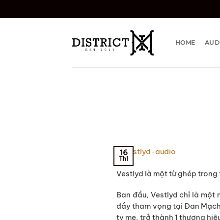
Bỏ
qua
nội
dung
HOME
AUD
16
Th1
Vestlyd là một từ ghép trong
Ban đầu, Vestlyd chỉ là một
đầy tham vọng tại Đan Mạch. 
ty mẹ, trở thành 1 thương hiệ