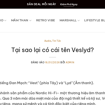
SĂN DEAL MỖI NGÀY
Khám Phá Ngay
IO
MÂM THAN
RETRO VIBE
MARSHALL
LIFESTYLE B
Audio
,
Tin Tức
Tại sao lại có cái tên Veslyd?
ĐĂNG VÀO
16/01/2026
BỞI
ADMIN
 tiếng Đan Mạch: “Vest” (phía Tây) và “Lyd” (Âm thanh).
 nhánh sản phẩm của Nordic Hi-Fi- một thương hiệu âm thanh 
Qua 3 năm mài dũa miệt mài của đội ngũ thiết kế và kỹ sư, V
u riêng, mang sứ mệnh và cá tính đặc biệt của riêng mình.