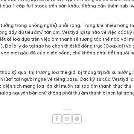
i của 1 cặp full stack trên sân khấu. Không cần thêm sub
ý tưởng trong phòng nghe) phải rộng. Trong khi nhiều hãng l
òng đầy đủ tiêu âm/ tán âm, Vestlyd lại tự hào về việc các k
hiết kế loa dựa trên việc âm thanh sẽ tương tác thế nào với 
. Đó là lý do tại sao họ chọn thiết kế đồng trục (Coaxial) và
c vào mọi góc độ của cuộc sống, chứ không phải bắt người n
thập kỷ qua, thị trường loa thế giới bị thống trị bởi xu hướn
h lừa” tai người nghe về tiếng bass. Các kỹ sư của Vestlyd là
 diện tích màng loa lớn khi muốn tái tạo âm thanh thực thụ
analog nguyên bản chứ không phải thứ âm thanh bị nén lại tron