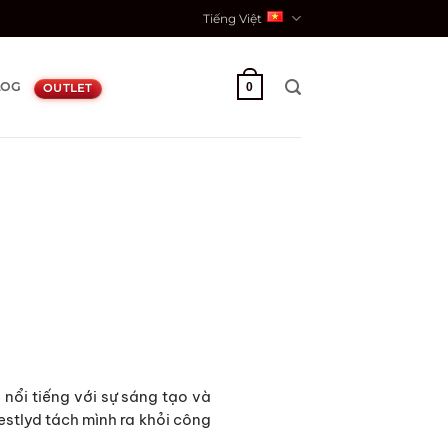
Tiếng Việt
LOG
0
OUTLET
nổi tiếng với sự sáng tạo và
estlyd tách mình ra khỏi công