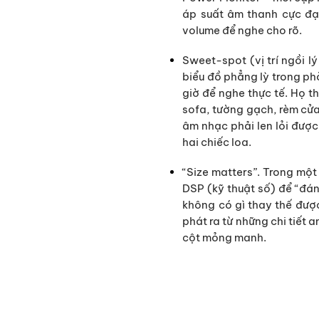
áp suất âm thanh cực đạ
volume để nghe cho rõ.
Sweet-spot (vị trí ngồi l
biểu đồ phẳng lỳ trong ph
giờ để nghe thực tế. Họ t
sofa, tường gạch, rèm cửa)
âm nhạc phải len lỏi đượ
hai chiếc loa.
“Size matters”. Trong một 
DSP (kỹ thuật số) để “đán
không có gì thay thế được
phát ra từ những chi tiết 
cột mỏng manh.