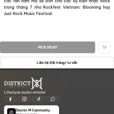
các fan hâm mộ sẽ đón chờ các sự kiện nhạc Rock
trong tháng 7 như Rockfest Vietnam: Blooming hay
Just Rock Music Festival.
MUA NGAY
THÊ
VÀO
GIỎ
Liên hệ đặt hàng/ tư vấn
Lifestyle audio retailer
District M Community