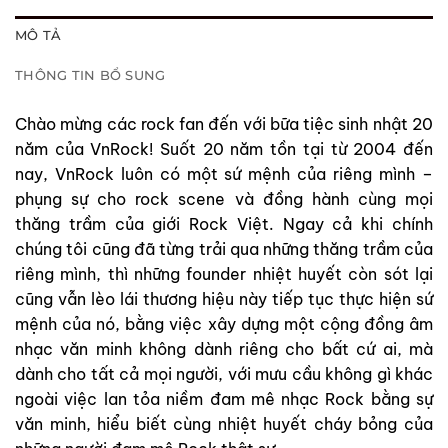
MÔ TẢ
THÔNG TIN BỔ SUNG
Chào mừng các rock fan đến với bữa tiệc sinh nhật 20
năm của VnRock! Suốt 20 năm tồn tại từ 2004 đến
nay, VnRock luôn có một sứ mệnh của riêng mình –
phụng sự cho rock scene và đồng hành cùng mọi
thăng trầm của giới Rock Việt. Ngay cả khi chính
chúng tôi cũng đã từng trải qua những thăng trầm của
riêng mình, thì những founder nhiệt huyết còn sót lại
cũng vẫn lèo lái thương hiệu này tiếp tục thực hiện sứ
mệnh của nó, bằng việc xây dựng một cộng đồng âm
nhạc văn minh không dành riêng cho bất cứ ai, mà
dành cho tất cả mọi người, với mưu cầu không gì khác
ngoài việc lan tỏa niềm đam mê nhạc Rock bằng sự
văn minh, hiểu biết cùng nhiệt huyết cháy bỏng của