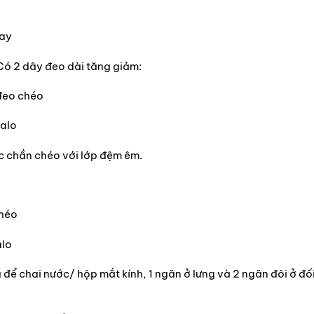
tay
Có 2 dây đeo dài tăng giảm:
/đeo chéo
balo
c chần chéo với lớp đệm êm.
chéo
alo
 để chai nước/ hộp mắt kính, 1 ngăn ở lưng và 2 ngăn đôi ở đố