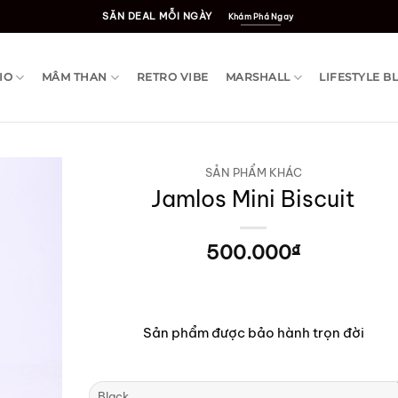
SĂN DEAL MỖI NGÀY
Khám Phá Ngay
IO
MÂM THAN
RETRO VIBE
MARSHALL
LIFESTYLE B
SẢN PHẨM KHÁC
Jamlos Mini Biscuit
500.000
₫
Sản phẩm được bảo hành trọn đời