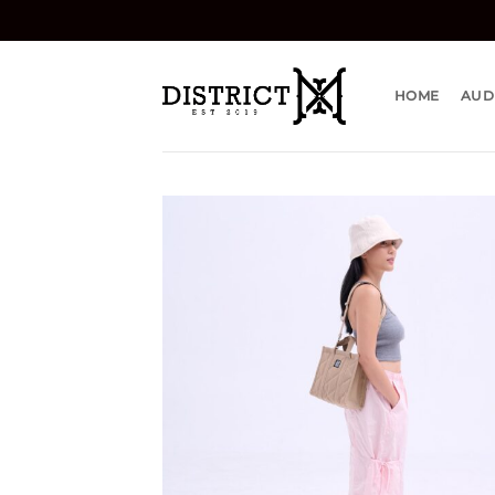
Bỏ
qua
nội
dung
HOME
AUD