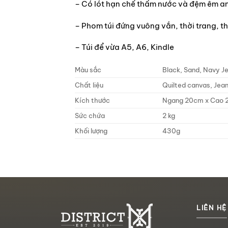
– Có lót hạn chế thấm nước và đệm êm a
– Phom túi đứng vuông vắn, thời trang, th
– Túi để vừa A5, A6, Kindle
Màu sắc
Black, Sand, Navy J
Chất liệu
Quilted canvas, Jea
Kích thước
Ngang 20cm x Cao 
Sức chứa
2 kg
Khối lượng
430g
LIÊN HỆ