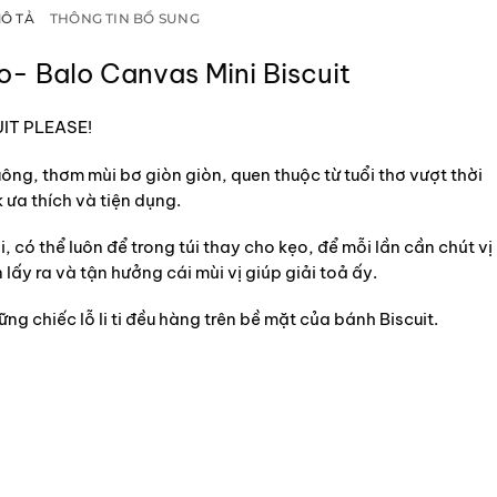
Ô TẢ
THÔNG TIN BỔ SUNG
- Balo Canvas Mini Biscuit
IT PLEASE!
ông, thơm mùi bơ giòn giòn, quen thuộc từ tuổi thơ vượt thời
 ưa thích và tiện dụng.
 có thể luôn để trong túi thay cho kẹo, để mỗi lần cần chút vị
lấy ra và tận hưởng cái mùi vị giúp giải toả ấy.
ng chiếc lỗ li ti đều hàng trên bề mặt của bánh Biscuit.