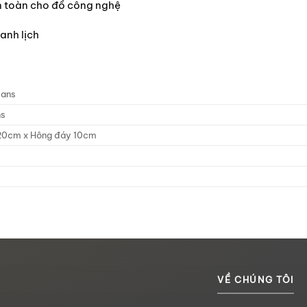
n toàn cho đồ công nghệ
anh lịch
eans
ns
20cm x Hông đáy 10cm
VỀ CHÚNG TÔI