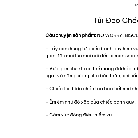
M
Túi Đeo Chéo
Câu chuyện sản phẩm:
NO WORRY, BISCU
– Lấy cảm hứng từ chiếc bánh quy hình vu
gian đến mọi lúc mọi nơi đều là món snack
– Vừa gọn nhẹ khi có thể mang đi khắp nơi,
ngọt và năng lượng cho bản thân, chỉ cần 
– Chiếc túi được chần tạo hoạ tiết như nhữ
– Êm êm như độ xốp của chiếc bánh quy.
– Cảm xúc đồng điệu: niềm vui