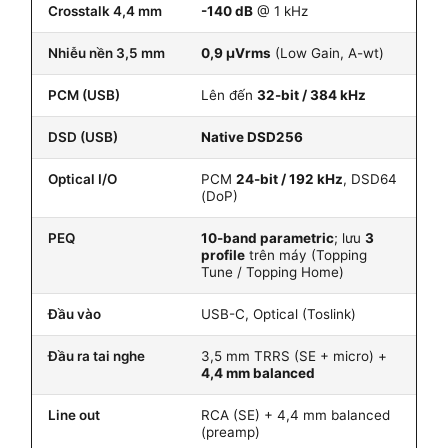
Crosstalk 4,4 mm
-140 dB
@ 1 kHz
Nhiễu nền 3,5 mm
0,9 µVrms
(Low Gain, A-wt)
PCM (USB)
Lên đến
32-bit / 384 kHz
DSD (USB)
Native DSD256
Optical I/O
PCM
24-bit / 192 kHz
, DSD64
(DoP)
PEQ
10-band parametric
; lưu
3
profile
trên máy (Topping
Tune / Topping Home)
Đầu vào
USB-C, Optical (Toslink)
Đầu ra tai nghe
3,5 mm TRRS (SE + micro) +
4,4 mm balanced
Line out
RCA (SE) + 4,4 mm balanced
(preamp)