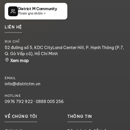
District M Community
Tham gia nhóm
LIÊN HỆ
ĐỊA CHỈ
52 đường số 5, KDC CityLand Center Hill, P. Hạnh Thông (P.7,
Q. Gò Vấp cũ), Hồ Chí Minh
Xem map
EMAIL
info@districtm.vn
HOTLINE
0976 792 922
·
0888 005 256
VỀ CHÚNG TÔI
THÔNG TIN