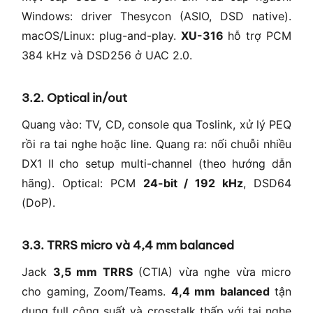
Windows: driver Thesycon (ASIO, DSD native).
macOS/Linux: plug-and-play.
XU-316
hỗ trợ PCM
384 kHz và DSD256 ở UAC 2.0.
3.2. Optical in/out
Quang vào: TV, CD, console qua Toslink, xử lý PEQ
rồi ra tai nghe hoặc line. Quang ra: nối chuỗi nhiều
DX1 II cho setup multi-channel (theo hướng dẫn
hãng). Optical: PCM
24-bit / 192 kHz
, DSD64
(DoP).
3.3. TRRS micro và 4,4 mm balanced
Jack
3,5 mm TRRS
(CTIA) vừa nghe vừa micro
cho gaming, Zoom/Teams.
4,4 mm balanced
tận
dụng full công suất và crosstalk thấp với tai nghe