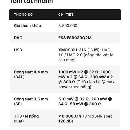
Tóm tắt nhanh
THÔNG SỐ
CHI TIẾT
Giá tham khảo
3.500.000
DAC
ESS ES9039Q2M
USB
XMOS XU-316
(16 lõi); UAC
1.0 / UAC 2.0 (công tắc vật lý
sau máy)
Công suất 4,4 mm
1000 mW × 2 @ 32 Ω
,
1000
(BAL)
mW × 2 @ 64 Ω
,
230 mW × 2
@ 300 Ω
(THD+N <1% @ max
power theo hãng)
Công suất 3,5 mm
510 mW @ 32 Ω
,
260 mW @
(SE)
64 Ω
,
58 mW @ 300 Ω
THD+N (tổng
< 0,00007%
(DNR/SNR spec
quát)
128 dB
)