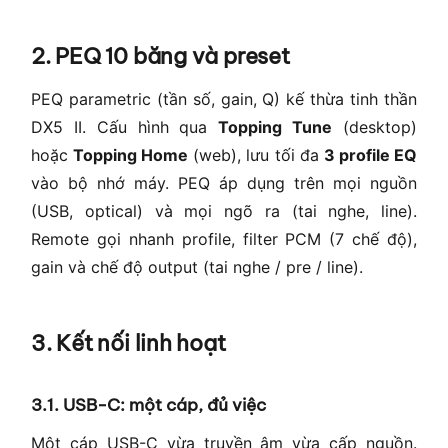
2. PEQ 10 băng và preset
PEQ parametric (tần số, gain, Q) kế thừa tinh thần
DX5 II. Cấu hình qua
Topping Tune
(desktop)
hoặc
Topping Home
(web), lưu tối đa
3 profile EQ
vào bộ nhớ máy. PEQ áp dụng trên mọi nguồn
(USB, optical) và mọi ngõ ra (tai nghe, line).
Remote gọi nhanh profile, filter PCM (7 chế độ),
gain và chế độ output (tai nghe / pre / line).
3. Kết nối linh hoạt
3.1. USB-C: một cáp, đủ việc
Một cáp USB-C vừa truyền âm vừa cấp nguồn.