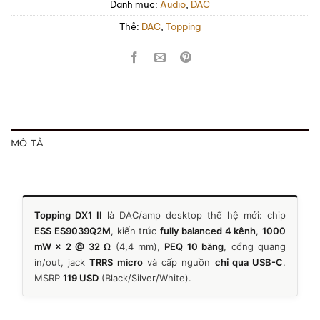
Danh mục:
Audio
,
DAC
Thẻ:
DAC
,
Topping
MÔ TẢ
Topping DX1 II
là DAC/amp desktop thế hệ mới: chip
ESS ES9039Q2M
, kiến trúc
fully balanced 4 kênh
,
1000
mW × 2 @ 32 Ω
(4,4 mm),
PEQ 10 băng
, cổng quang
in/out, jack
TRRS micro
và cấp nguồn
chỉ qua USB-C
.
MSRP
119 USD
(Black/Silver/White).