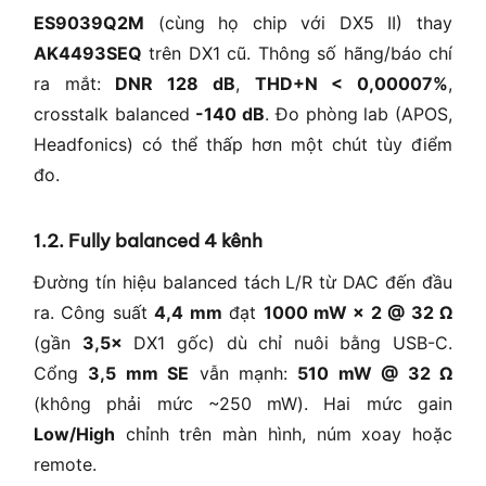
ES9039Q2M
(cùng họ chip với DX5 II) thay
AK4493SEQ
trên DX1 cũ. Thông số hãng/báo chí
ra mắt:
DNR 128 dB
,
THD+N < 0,00007%
,
crosstalk balanced
-140 dB
. Đo phòng lab (APOS,
Headfonics) có thể thấp hơn một chút tùy điểm
đo.
1.2. Fully balanced 4 kênh
Đường tín hiệu balanced tách L/R từ DAC đến đầu
ra. Công suất
4,4 mm
đạt
1000 mW × 2 @ 32 Ω
(gần
3,5×
DX1 gốc) dù chỉ nuôi bằng USB-C.
Cổng
3,5 mm SE
vẫn mạnh:
510 mW @ 32 Ω
(không phải mức ~250 mW). Hai mức gain
Low/High
chỉnh trên màn hình, núm xoay hoặc
remote.