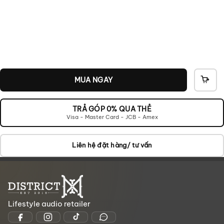
MUA NGAY
THÊ
VÀO
GIỎ
TRẢ GÓP 0% QUA THẺ
Visa - Master Card - JCB - Amex
Liên hệ đặt hàng/ tư vấn
Lifestyle audio retailer