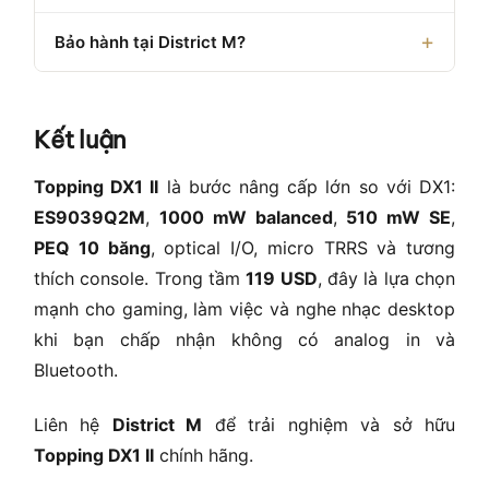
Bảo hành tại District M?
Kết luận
Topping DX1 II
là bước nâng cấp lớn so với DX1:
ES9039Q2M
,
1000 mW balanced
,
510 mW SE
,
PEQ 10 băng
, optical I/O, micro TRRS và tương
thích console. Trong tầm
119 USD
, đây là lựa chọn
mạnh cho gaming, làm việc và nghe nhạc desktop
khi bạn chấp nhận không có analog in và
Bluetooth.
Liên hệ
District M
để trải nghiệm và sở hữu
Topping DX1 II
chính hãng.