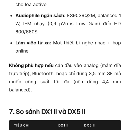
cho loa active
Audiophile ngân sách:
ES9039Q2M, balanced 1
W, IEM nhạy (0,9 µVrms Low Gain) đến HD
600/660S
Làm việc từ xa:
Một thiết bị nghe nhạc + họp
online
Không phù hợp nếu
cần đầu vào analog (mâm đĩa
trực tiếp), Bluetooth, hoặc chỉ dùng 3,5 mm SE mà
muốn công suất tối đa (nên dùng 4,4 mm
balanced).
7. So sánh DX1 II và DX5 II
TIÊU CHÍ
DX1 II
DX5 II