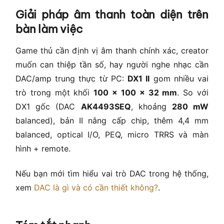
Giải pháp âm thanh toàn diện trên
bàn làm việc
Game thủ cần định vị âm thanh chính xác, creator
muốn can thiệp tần số, hay người nghe nhạc cần
DAC/amp trung thực từ PC:
DX1 II
gom nhiều vai
trò trong một khối
100 × 100 × 32 mm
. So với
DX1 gốc (DAC
AK4493SEQ
, khoảng
280 mW
balanced), bản II nâng cấp chip, thêm 4,4 mm
balanced, optical I/O, PEQ, micro TRRS và màn
hình + remote.
Nếu bạn mới tìm hiểu vai trò DAC trong hệ thống,
xem
DAC là gì và có cần thiết không?
.