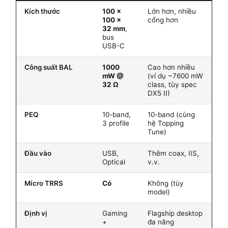
Kích thước
100 ×
Lớn hơn, nhiều
100 ×
cổng hơn
32 mm
,
bus
USB-C
Công suất BAL
1000
Cao hơn nhiều
mW @
(ví dụ ~7600 mW
32 Ω
class, tùy spec
DX5 II)
PEQ
10-band,
10-band (cùng
3 profile
hệ Topping
Tune)
Đầu vào
USB,
Thêm coax, IIS,
Optical
v.v.
Micro TRRS
Có
Không (tùy
model)
Định vị
Gaming
Flagship desktop
+
đa năng