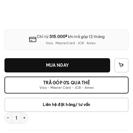
₫
Chỉ từ
315.000
khi trả góp 12 tháng
Visa · MasterCard · JCB · Amex
MUA NGAY
THÊ
VÀO
GIỎ
TRẢ GÓP 0% QUA THẺ
Visa - Master Card - JCB - Amex
Liên hệ đặt hàng/ tư vấn
Topping DX1 II số lượng