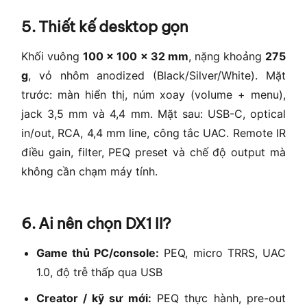
5. Thiết kế desktop gọn
Khối vuông
100 × 100 × 32 mm
, nặng khoảng
275
g
, vỏ nhôm anodized (Black/Silver/White). Mặt
trước: màn hiển thị, núm xoay (volume + menu),
jack 3,5 mm và 4,4 mm. Mặt sau: USB-C, optical
in/out, RCA, 4,4 mm line, công tắc UAC. Remote IR
điều gain, filter, PEQ preset và chế độ output mà
không cần chạm máy tính.
6. Ai nên chọn DX1 II?
Game thủ PC/console:
PEQ, micro TRRS, UAC
1.0, độ trễ thấp qua USB
Creator / kỹ sư mới:
PEQ thực hành, pre-out