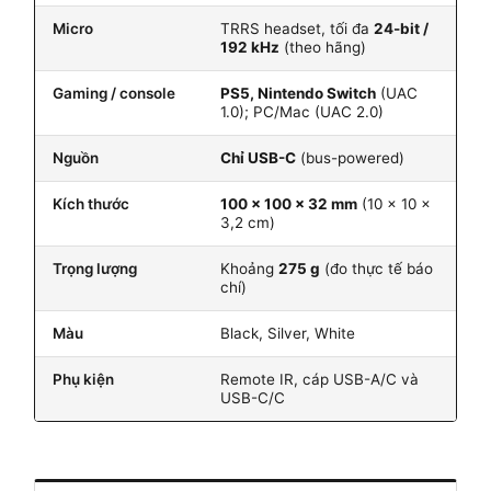
Micro
TRRS headset, tối đa
24-bit /
192 kHz
(theo hãng)
Gaming / console
PS5, Nintendo Switch
(UAC
1.0); PC/Mac (UAC 2.0)
Nguồn
Chỉ USB-C
(bus-powered)
Kích thước
100 × 100 × 32 mm
(10 × 10 ×
3,2 cm)
Trọng lượng
Khoảng
275 g
(đo thực tế báo
chí)
Màu
Black, Silver, White
Phụ kiện
Remote IR, cáp USB-A/C và
USB-C/C