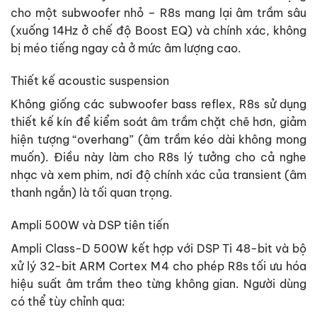
cho một subwoofer nhỏ – R8s mang lại âm trầm sâu
(xuống 14Hz ở chế độ Boost EQ) và chính xác, không
bị méo tiếng ngay cả ở mức âm lượng cao.
Thiết kế acoustic suspension
Không giống các subwoofer bass reflex, R8s sử dụng
thiết kế kín để kiểm soát âm trầm chặt chẽ hơn, giảm
hiện tượng “overhang” (âm trầm kéo dài không mong
muốn). Điều này làm cho R8s lý tưởng cho cả nghe
nhạc và xem phim, nơi độ chính xác của transient (âm
thanh ngắn) là tối quan trọng.
Ampli 500W và DSP tiên tiến
Ampli Class-D 500W kết hợp với DSP Ti 48-bit và bộ
xử lý 32-bit ARM Cortex M4 cho phép R8s tối ưu hóa
hiệu suất âm trầm theo từng không gian. Người dùng
có thể tùy chỉnh qua: