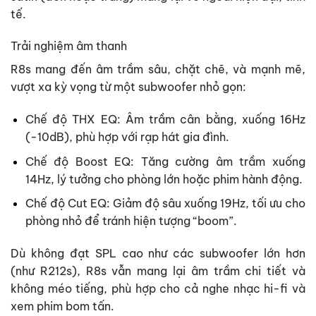
tế.
Trải nghiệm âm thanh
R8s mang đến âm trầm sâu, chặt chẽ, và mạnh mẽ,
vượt xa kỳ vọng từ một subwoofer nhỏ gọn:
Chế độ THX EQ: Âm trầm cân bằng, xuống 16Hz
(-10dB), phù hợp với rạp hát gia đình.
Chế độ Boost EQ: Tăng cường âm trầm xuống
14Hz, lý tưởng cho phòng lớn hoặc phim hành động.
Chế độ Cut EQ: Giảm độ sâu xuống 19Hz, tối ưu cho
phòng nhỏ để tránh hiện tượng “boom”.
Dù không đạt SPL cao như các subwoofer lớn hơn
(như R212s), R8s vẫn mang lại âm trầm chi tiết và
không méo tiếng, phù hợp cho cả nghe nhạc hi-fi và
xem phim bom tấn.