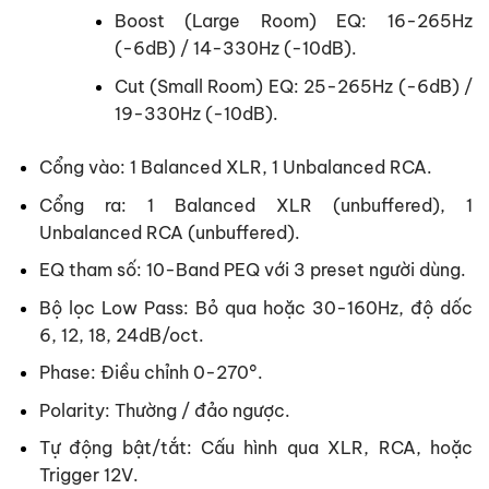
Boost (Large Room) EQ: 16-265Hz
(-6dB) / 14-330Hz (-10dB).
Cut (Small Room) EQ: 25-265Hz (-6dB) /
19-330Hz (-10dB).
Cổng vào: 1 Balanced XLR, 1 Unbalanced RCA.
Cổng ra: 1 Balanced XLR (unbuffered), 1
Unbalanced RCA (unbuffered).
EQ tham số: 10-Band PEQ với 3 preset người dùng.
Bộ lọc Low Pass: Bỏ qua hoặc 30-160Hz, độ dốc
6, 12, 18, 24dB/oct.
Phase: Điều chỉnh 0-270°.
Polarity: Thường / đảo ngược.
Tự động bật/tắt: Cấu hình qua XLR, RCA, hoặc
Trigger 12V.