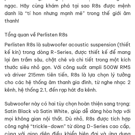
ngạc. Hãy cùng khám phá tại sao R8s được mệnh
danh là “tí hon nhưng mạnh mẽ” trong thế giới âm
thanh!
Tổng quan về Perlisten R8s
Perlisten R8s là subwoofer acoustic suspension (thiết
kế kín) trong dòng R-Series, được thiết kế để mang
lại âm trầm sâu, chặt chẽ và chi tiết trong một kích
thước siêu nhỏ gọn. Với công suất ampli 500W RMS
và driver 215mm tiên tiến, R8s là lựa chọn lý tưởng
cho các hệ thống âm thanh gia đình, từ nghe nhạc 2
kênh, hệ thống 2.1, đến rạp hát đa kênh.
Subwoofer này có hai tùy chọn hoàn thiện sang trọng:
Satin Black và Satin White, giúp dễ dàng hòa hợp với
mọi không gian nội thất. Dù nhỏ, R8s được tích hợp
công nghệ “trickle-down” từ dòng D-Series cao cấp,
cùng với giao diện điều khiển hiện đại và ứng dụng