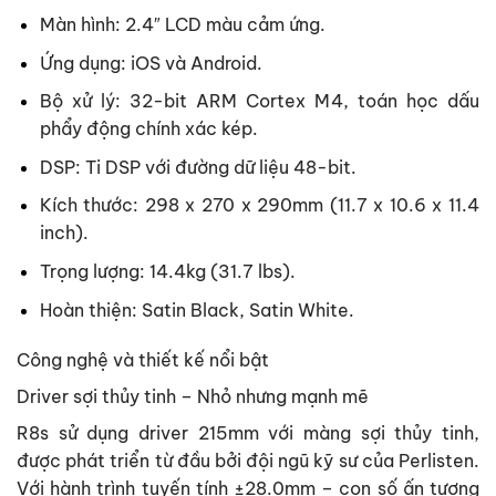
Màn hình: 2.4″ LCD màu cảm ứng.
Ứng dụng: iOS và Android.
Bộ xử lý: 32-bit ARM Cortex M4, toán học dấu
phẩy động chính xác kép.
DSP: Ti DSP với đường dữ liệu 48-bit.
Kích thước: 298 x 270 x 290mm (11.7 x 10.6 x 11.4
inch).
Trọng lượng: 14.4kg (31.7 lbs).
Hoàn thiện: Satin Black, Satin White.
Công nghệ và thiết kế nổi bật
Driver sợi thủy tinh – Nhỏ nhưng mạnh mẽ
R8s sử dụng driver 215mm với màng sợi thủy tinh,
được phát triển từ đầu bởi đội ngũ kỹ sư của Perlisten.
Với hành trình tuyến tính ±28.0mm – con số ấn tượng