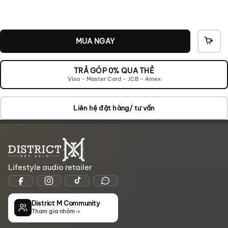
MUA NGAY
THÊ
VÀO
GIỎ
TRẢ GÓP 0% QUA THẺ
Visa - Master Card - JCB - Amex
Liên hệ đặt hàng/ tư vấn
Lifestyle audio retailer
District M Community
Tham gia nhóm