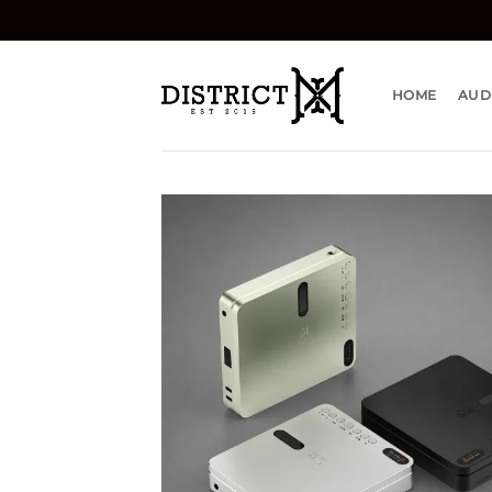
Bỏ
qua
nội
dung
HOME
AUD