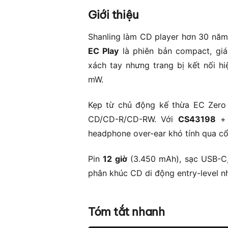
Giới thiệu
Shanling làm CD player hơn 30 năm,
EC Play
là phiên bản compact, giá
xách tay nhưng trang bị kết nối hi
mW.
Kẹp từ chủ động kế thừa EC Zero 
CD/CD-R/CD-RW. Với
CS43198
+
headphone over-ear khó tính qua c
Pin
12 giờ
(3.450 mAh), sạc USB-C,
phân khúc CD di động entry-level n
Tóm tắt nhanh