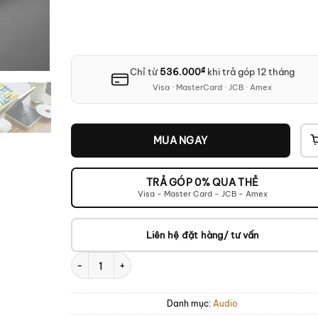
₫
Chỉ từ
536.000
khi trả góp 12 tháng
Visa · MasterCard · JCB · Amex
MUA NGAY
TRẢ GÓP 0% QUA THẺ
Visa - Master Card - JCB - Amex
Liên hệ đặt hàng/ tư vấn
Shanling EC Play số lượng
Danh mục:
Audio