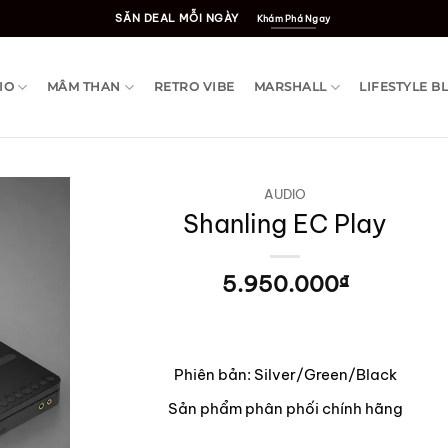
SĂN DEAL MỖI NGÀY
Khám Phá Ngay
IO
MÂM THAN
RETRO VIBE
MARSHALL
LIFESTYLE B
AUDIO
Shanling EC Play
5.950.000
₫
Phiên bản: Silver/Green/Black
Sản phẩm phân phối chính hãng