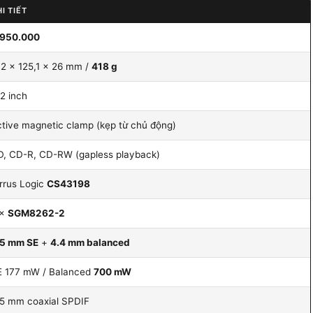
I TIẾT
.950.000
2 × 125,1 × 26 mm /
418 g
12 inch
tive magnetic clamp (kẹp từ chủ động)
D, CD-R, CD-RW (gapless playback)
rrus Logic
CS43198
 ×
SGM8262-2
.5 mm SE
+
4.4 mm balanced
E 177 mW / Balanced
700 mW
5 mm coaxial SPDIF