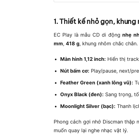
1. Thiết kế nhỏ gọn, khun
EC Play là mẫu CD di động
nhẹ nh
mm
,
418 g
, khung nhôm chắc chắn.
Màn hình 1,12 inch:
Hiển thị track,
Nút bấm cơ:
Play/pause, next/pre
Feather Green (xanh lông vũ):
Tư
Onyx Black (đen):
Sang trọng, tối
Moonlight Silver (bạc):
Thanh lịch
Phong cách gợi nhớ Discman thập ni
muốn quay lại nghe nhạc vật lý.