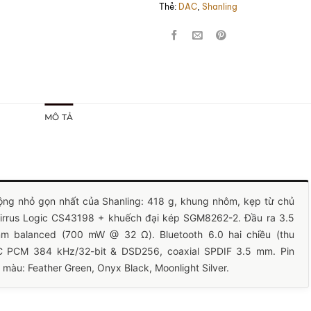
Thẻ:
DAC
,
Shanling
MÔ TẢ
ộng nhỏ gọn nhất của Shanling: 418 g, khung nhôm, kẹp từ chủ
Cirrus Logic CS43198 + khuếch đại kép SGM8262-2. Đầu ra 3.5
balanced (700 mW @ 32 Ω). Bluetooth 6.0 hai chiều (thu
 PCM 384 kHz/32-bit & DSD256, coaxial SPDIF 3.5 mm. Pin
 màu: Feather Green, Onyx Black, Moonlight Silver.