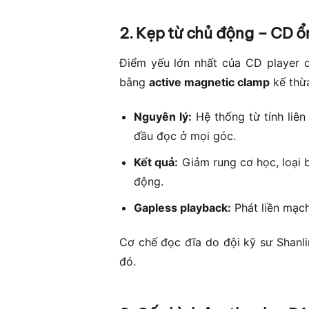
2. Kẹp từ chủ động – CD ổn
Điểm yếu lớn nhất của CD player 
bằng
active magnetic clamp
kế thừ
Nguyên lý:
Hệ thống từ tính liên 
đầu đọc ở mọi góc.
Kết quả:
Giảm rung cơ học, loại b
động.
Gapless playback:
Phát liền mạc
Cơ chế đọc đĩa do đội kỹ sư Shanli
đó.