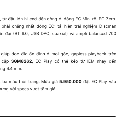
 từ đầu lớn hi-end đến dòng di động EC Mini rồi EC Zero.
 phải chăng nhất dòng EC: tái hiện trải nghiệm Discman
ện đại (BT 6.0, USB DAC, coaxial) và ampli balanced 700
giúp đọc đĩa ổn định ở mọi góc, gapless playback trên
 cặp
SGM8262
, EC Play có thể kéo từ IEM nhạy đến
ổng 4.4 mm.
 ba màu thời trang. Mức giá
5.950.000
đặt EC Play vào
hưng với specs vượt tầm giá.