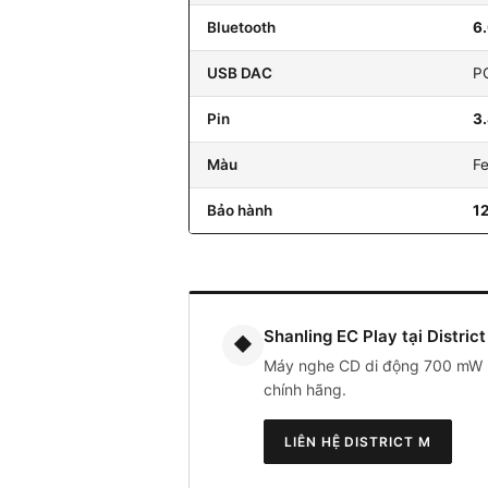
Bluetooth
6
USB DAC
P
Pin
3
Màu
Fe
Bảo hành
12
Shanling EC Play tại Distric
◆
Máy nghe CD di động 700 mW ba
chính hãng.
LIÊN HỆ DISTRICT M