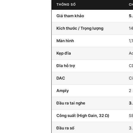
THÔNG SỐ
CH
Giá tham khảo
5
Kích thước / Trọng lượng
14
Màn hình
1,
Kẹp đĩa
Ac
Đĩa hỗ trợ
C
DAC
Ci
Amply
2
Đầu ra tai nghe
3
Công suất (High Gain, 32 Ω)
S
Đầu ra số
3.