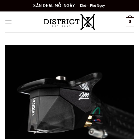
Bỏ
SĂN DEAL MỖI NGÀY
Khám Phá Ngay
qua
nội
0
dung