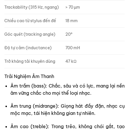
Trackability (315 Hz, ngang)
> 70 µm
Chiều cao từ stylus đến đế
18 mm
Góc quét (tracking angle)
20°
Độ tự cảm (inductance)
700 mH
Trở kháng tải khuyên dùng
47 kΩ
Trải Nghiệm Âm Thanh
Âm trầm (bass):
Chắc, sâu và có lực, mang lại nền
âm vững chắc cho mọi thể loại nhạc.
Âm trung (midrange):
Giọng hát đầy đặn, nhạc cụ
mộc mạc, tái hiện không gian tự nhiên.
Âm cao (treble):
Trong trẻo, không chói gắt, tạo