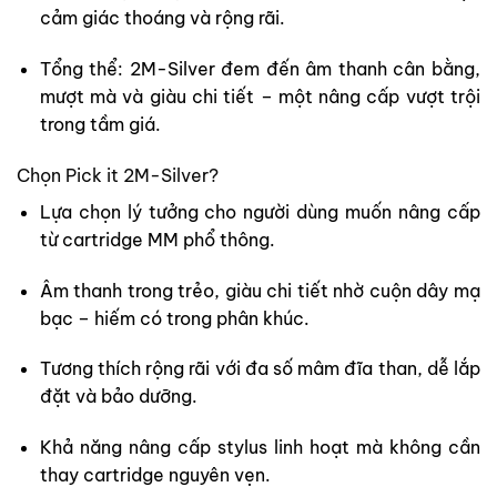
cảm giác thoáng và rộng rãi.
Tổng thể:
2M-Silver đem đến âm thanh cân bằng,
mượt mà và giàu chi tiết – một nâng cấp vượt trội
trong tầm giá.
Chọn Pick it 2M-Silver?
Lựa chọn lý tưởng cho người dùng muốn
nâng cấp
từ cartridge MM phổ thông
.
Âm thanh trong trẻo, giàu chi tiết
nhờ cuộn dây mạ
bạc – hiếm có trong phân khúc.
Tương thích rộng rãi
với đa số mâm đĩa than, dễ lắp
đặt và bảo dưỡng.
Khả năng nâng cấp stylus linh hoạt
mà không cần
thay cartridge nguyên vẹn.