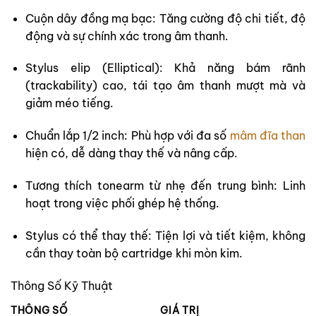
Cuộn dây đồng mạ bạc:
Tăng cường độ chi tiết, độ
động và sự chính xác trong âm thanh.
Stylus elip (Elliptical):
Khả năng bám rãnh
(trackability) cao, tái tạo âm thanh mượt mà và
giảm méo tiếng.
Chuẩn lắp 1/2 inch:
Phù hợp với đa số
mâm đĩa than
hiện có, dễ dàng thay thế và nâng cấp.
Tương thích tonearm từ nhẹ đến trung bình:
Linh
hoạt trong việc phối ghép hệ thống.
Stylus có thể thay thế:
Tiện lợi và tiết kiệm, không
cần thay toàn bộ cartridge khi mòn kim.
Thông Số Kỹ Thuật
THÔNG SỐ
GIÁ TRỊ