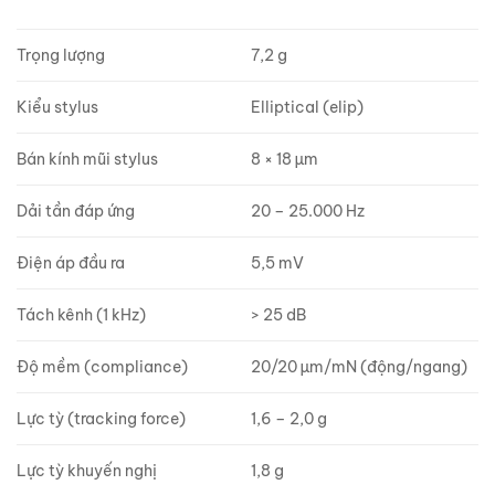
Trọng lượng
7,2 g
Kiểu stylus
Elliptical (elip)
Bán kính mũi stylus
8 × 18 µm
Dải tần đáp ứng
20 – 25.000 Hz
Điện áp đầu ra
5,5 mV
Tách kênh (1 kHz)
> 25 dB
Độ mềm (compliance)
20/20 µm/mN (động/ngang)
Lực tỳ (tracking force)
1,6 – 2,0 g
Lực tỳ khuyến nghị
1,8 g