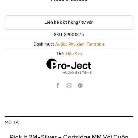
Liên hệ đặt hàng/ tư vấn
SKU:
SP001375
Danh mục:
Audio
,
Phụ kiện
,
Turntable
Thẻ:
Đầu Kim
MÔ TẢ
Pick it 2M-Silver – Cartridge MM Với Cuộn