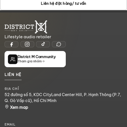
GIỎ
Liên hệ đặt hàng/ tư vấn
Lifestyle audio retailer
District M Community
Tham gia nhóm
LIÊN HỆ
ĐỊA CHỈ
52 đường số 5, KDC CityLand Center Hill, P. Hạnh Thông (P.7,
Q. Gò Vấp cũ), Hồ Chí Minh
Xem map
EMAIL