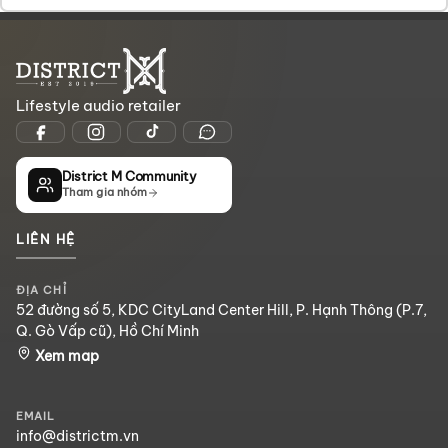
Lifestyle audio retailer
District M Community
Tham gia nhóm
LIÊN HỆ
ĐỊA CHỈ
52 đường số 5, KDC CityLand Center Hill, P. Hạnh Thông (P.7,
Q. Gò Vấp cũ), Hồ Chí Minh
Xem map
EMAIL
info@districtm.vn