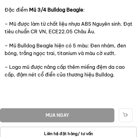
Đặc điểm
Mũ 3/4 Bulldog Beagle
:
– Mũ được làm từ chất liệu nhựa ABS Nguyên sinh. Đạt
tiêu chuẩn CR VN, ECE22.05 Châu Âu.
– Mũ Bulldog Beagle hiện có 5 màu: Đen nhám, đen
bóng, trắng ngọc trai, titanium và màu cờ xướt.
– Logo mũ được nâng cấp thêm miếng đệm da cao
cấp, đậm nét cổ điển của thương hiệu Bulldog.
MUA NGAY
THÊ
VÀO
GIỎ
Liên hệ đặt hàng/ tư vấn