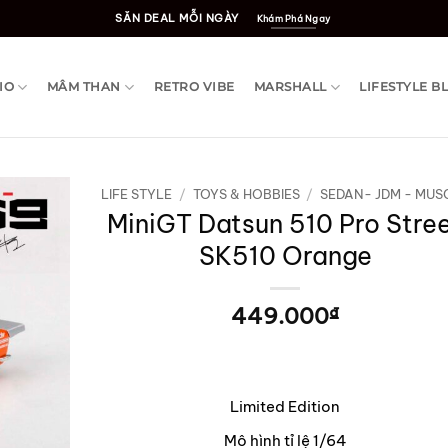
SĂN DEAL MỖI NGÀY
Khám Phá Ngay
IO
MÂM THAN
RETRO VIBE
MARSHALL
LIFESTYLE B
LIFE STYLE
/
TOYS & HOBBIES
/
SEDAN- JDM - MUS
MiniGT Datsun 510 Pro Stre
SK510 Orange
449.000
₫
Limited Edition
Mô hình tỉ lệ 1/64