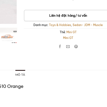
Liên hệ đặt hàng/ tư vấn
Danh mục:
Toys & Hobbies
,
Sedan- JDM - Muscle
Thẻ:
Mini GT
Mini GT
MÔ TẢ
K510 Orange