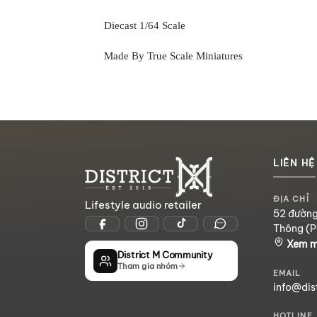
Diecast 1/64 Scale
Made By True Scale Miniatures
LIÊN HỆ
ĐỊA CHỈ
Lifestyle audio retailer
52 đường
Thông (P
Xem 
District M Community
Tham gia nhóm
EMAIL
info@dis
HOTLINE