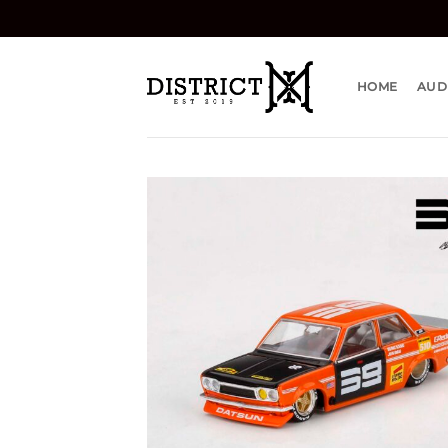
Bỏ
qua
nội
dung
HOME
AUD