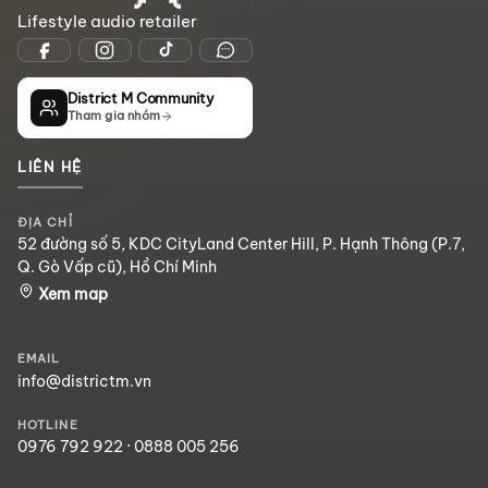
Lifestyle audio retailer
District M Community
Tham gia nhóm
LIÊN HỆ
ĐỊA CHỈ
52 đường số 5, KDC CityLand Center Hill, P. Hạnh Thông (P.7,
Q. Gò Vấp cũ), Hồ Chí Minh
Xem map
EMAIL
info@districtm.vn
HOTLINE
0976 792 922
·
0888 005 256