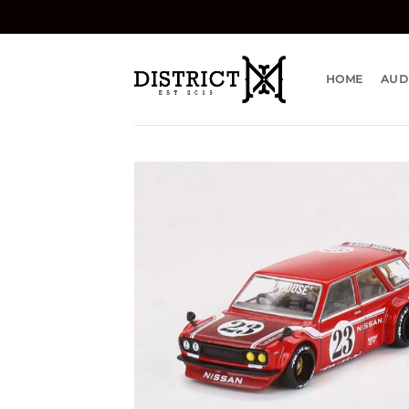
Bỏ
qua
nội
dung
HOME
AUD