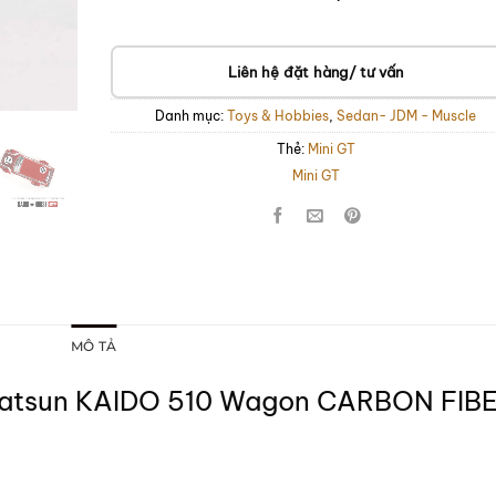
Liên hệ đặt hàng/ tư vấn
Danh mục:
Toys & Hobbies
,
Sedan- JDM - Muscle
Thẻ:
Mini GT
Mini GT
MÔ TẢ
 Datsun KAIDO 510 Wagon CARBON FIB