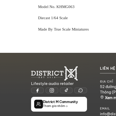
Model No. KHMG063
Diecast 1/64 Scale
Made By True Scale Miniatures
LIÊN HỆ
ĐỊA CHỈ
Lifestyle audio retailer
52 đường
Thông (P
Xem 
District M Community
Tham gia nhóm
EMAIL
info@dis