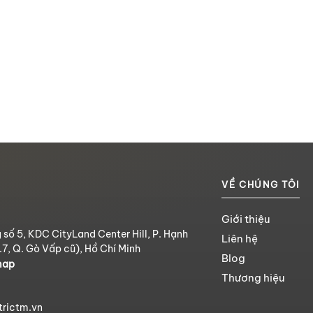
VỀ CHÚNG TÔI
Giới thiệu
 số 5, KDC CityLand Center Hill, P. Hạnh
Liên hệ
.7, Q. Gò Vấp cũ), Hồ Chí Minh
Blog
map
Thương hiệu
trictm.vn