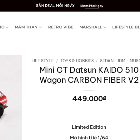
SĂN DEAL MỖI NGÀY
Khám Phá Ngay
IO
MÂM THAN
RETRO VIBE
MARSHALL
LIFESTYLE B
LIFE STYLE
/
TOYS & HOBBIES
/
SEDAN- JDM - MUS
Mini GT Datsun KAIDO 510
Wagon CARBON FIBER V2
449.000
₫
Limited Edition
Mô hình tỉ lệ 1/64