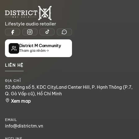
Lifestyle audio retailer
District M Community
Tham gia nhóm
LIÊN HỆ
ĐỊA CHỈ
52 đường số 5, KDC CityLand Center Hill, P. Hạnh Thông (P.7,
Q. Gò Vấp cũ), Hồ Chí Minh
Xem map
EMAIL
info@districtm.vn
HOTLINE