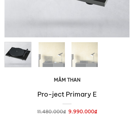
MÂM THAN
Pro-ject Primary E
11.480.000
₫
Giá
9.990.000
₫
Giá
gốc
hiện
là:
tại
11.480.000₫.
là:
9.990.000₫.