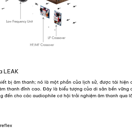
ủa LEAK
ết bị âm thanh; nó là một phần của lịch sử, được tái hiện 
 âm thanh đỉnh cao. Đây là biểu tượng của di sản bền vững 
g đến cho các audiophile cơ hội trải nghiệm âm thanh qua l
reflex