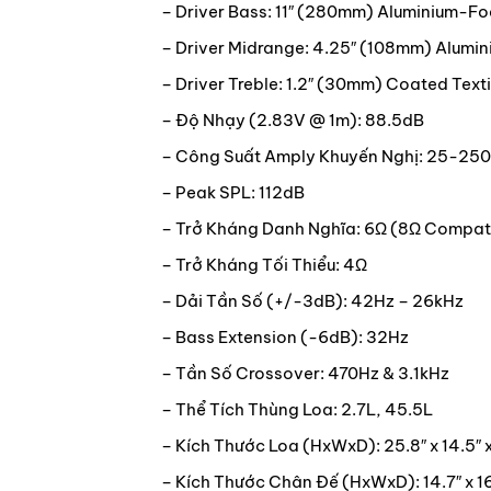
– Driver Bass: 11″ (280mm) Aluminium-
– Driver Midrange: 4.25″ (108mm) Alum
– Driver Treble: 1.2″ (30mm) Coated Text
– Độ Nhạy (2.83V @ 1m): 88.5dB
– Công Suất Amply Khuyến Nghị: 25-25
– Peak SPL: 112dB
– Trở Kháng Danh Nghĩa: 6Ω (8Ω Compat
– Trở Kháng Tối Thiểu: 4Ω
– Dải Tần Số (+/-3dB): 42Hz – 26kHz
– Bass Extension (-6dB): 32Hz
– Tần Số Crossover: 470Hz & 3.1kHz
– Thể Tích Thùng Loa: 2.7L, 45.5L
– Kích Thước Loa (HxWxD): 25.8″ x 14.5″ x
– Kích Thước Chân Đế (HxWxD): 14.7″ x 16