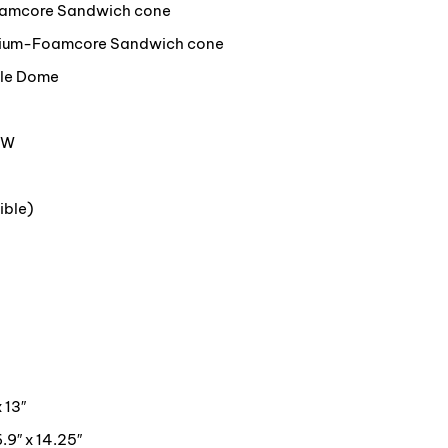
Foamcore Sandwich cone
inium-Foamcore Sandwich cone
ile Dome
0W
ible)
 13″
.9″ x 14.25″