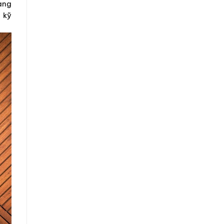
ang
 kỹ