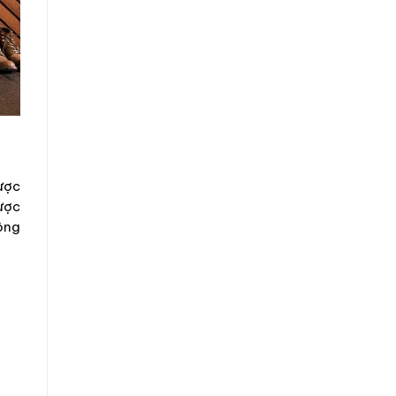
ược
được
rộng