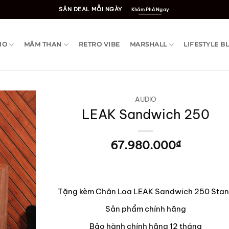
SĂN DEAL MỖI NGÀY
Khám Phá Ngay
IO
MÂM THAN
RETRO VIBE
MARSHALL
LIFESTYLE B
AUDIO
LEAK Sandwich 250
67.980.000
₫
Tặng kèm Chân Loa LEAK Sandwich 250 Sta
Sản phẩm chính hãng
Bảo hành chính hãng 12 tháng