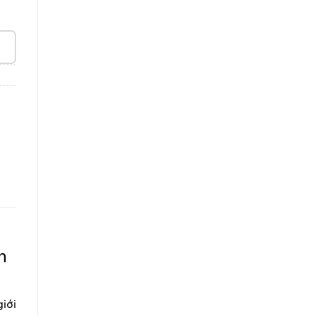
n
iới