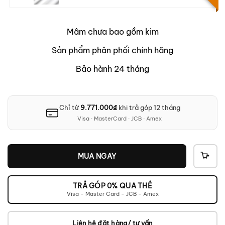
Mâm chưa bao gồm kim
Sản phẩm phân phối chính hãng
Bảo hành 24 tháng
Chỉ từ
9.771.000
₫
khi trả góp 12 tháng
Visa · MasterCard · JCB · Amex
MUA NGAY
THÊ
VÀO
GIỎ
TRẢ GÓP 0% QUA THẺ
Visa - Master Card - JCB - Amex
Liên hệ đặt hàng/ tư vấn