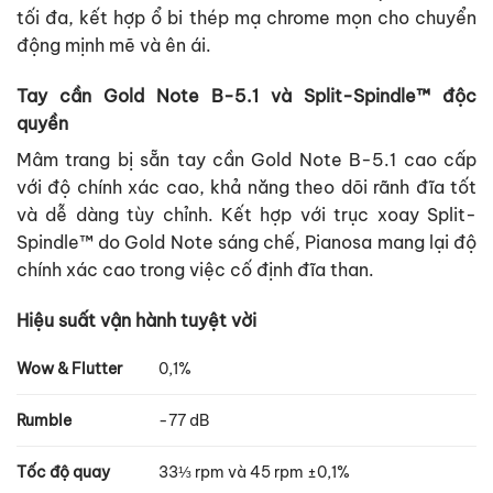
tối đa, kết hợp ổ bi thép mạ chrome mọn cho chuyển
động mịnh mẽ và ên ái.
Tay cần Gold Note B-5.1 và Split-Spindle™ độc
quyền
Mâm trang bị sẵn tay cần Gold Note B-5.1 cao cấp
với độ chính xác cao, khả năng theo dõi rãnh đĩa tốt
và dễ dàng tùy chỉnh. Kết hợp với trục xoay Split-
Spindle™ do Gold Note sáng chế, Pianosa mang lại độ
chính xác cao trong việc cố định đĩa than.
Hiệu suất vận hành tuyệt vời
Wow & Flutter
0,1%
Rumble
-77 dB
Tốc độ quay
33⅓ rpm và 45 rpm ±0,1%