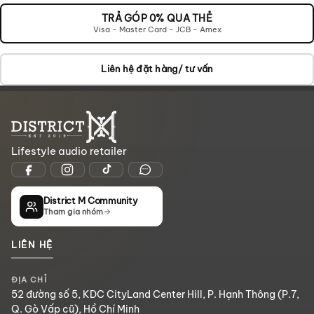
VÀO
GIỎ
TRẢ GÓP 0% QUA THẺ
Visa - Master Card - JCB - Amex
Liên hệ đặt hàng/ tư vấn
Lifestyle audio retailer
District M Community
Tham gia nhóm
LIÊN HỆ
ĐỊA CHỈ
52 đường số 5, KDC CityLand Center Hill, P. Hạnh Thông (P.7,
Q. Gò Vấp cũ), Hồ Chí Minh