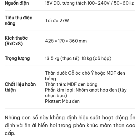
Nguồn điện
18V DC, tương thích 100–240V / 50–60Hz
Tiêu thụ điện
Tối đa 27W
năng
Kích thước
425 × 170 × 360 mm
(RxCxS)
Trọng lượng
13,5 kg (thực tế), 18 kg (cả hộp)
Thân dưới: Gỗ óc chó Ý hoặc MDF đen
bóng
Chất liệu hoàn
Thân trên: MDF đen bóng
thiện
Phần kim loại: Nhôm anot hóa đen (tùy
chọn bạc)
Platter: Màu đen
Những con số này khẳng định hiệu suất hoạt động ổn
định và ên ái hiến hoi trong phân khúc mâm than cao
cấp.