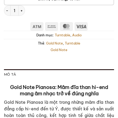
Gold Note Pianosa số lượng
Atm
Bank
MasterCard
Visa
Transfer
Danh mục:
Turntable
,
Audio
Thẻ:
Gold Note
,
Turntable
Gold Note
MÔ TẢ
Gold Note Pianosa: Mâm đĩa than hi-end
mang âm nhạc trở về đúng nghĩa
Gold Note Pianosa là một trong những mâm đĩa than
đẳng cấp hi-end đến từ Ý, được thiết kế và sản xuất
hoàn toàn thủ công, kết hợp tinh tế giữa chất liệu