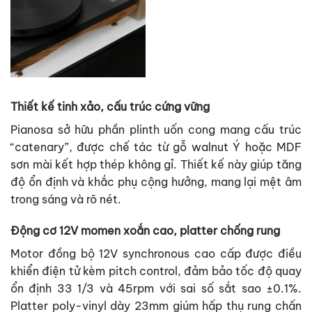
Thiết kế tinh xảo, cấu trúc cứng vững
Pianosa sở hữu phần plinth uốn cong mang cấu trúc
“catenary”, được chế tác từ gỗ walnut Ý hoặc MDF
sơn mài kết hợp thép không gỉ. Thiết kế này giúp tăng
độ ổn định và khắc phụ cộng hưởng, mang lại mệt âm
trong sáng và rõ nét.
Động cơ 12V momen xoắn cao, platter chống rung
Motor đồng bộ 12V synchronous cao cấp được điều
khiển điện tử kèm pitch control, đảm bảo tốc độ quay
ổn định 33 1/3 và 45rpm với sai số sắt sao ±0.1%.
Platter poly-vinyl dày 23mm giúm hấp thụ rung chấn