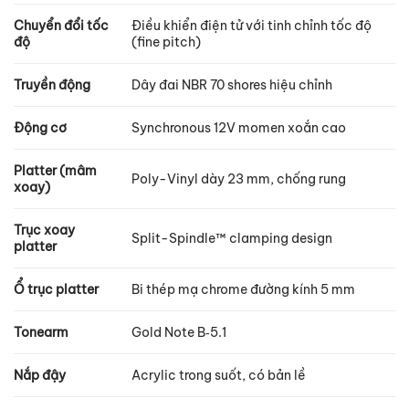
Chuyển đổi tốc
Điều khiển điện tử với tinh chỉnh tốc độ
độ
(fine pitch)
Truyền động
Dây đai NBR 70 shores hiệu chỉnh
Động cơ
Synchronous 12V momen xoắn cao
Platter (mâm
Poly-Vinyl dày 23 mm, chống rung
xoay)
Trục xoay
Split-Spindle™ clamping design
platter
Ổ trục platter
Bi thép mạ chrome đường kính 5 mm
Tonearm
Gold Note B‑5.1
Nắp đậy
Acrylic trong suốt, có bản lề