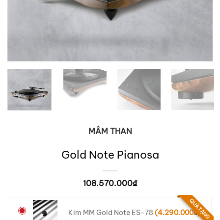
MÂM THAN
Gold Note Pianosa
108.570.000
₫
QUÀ TẶNG
Kim MM Gold Note ES-78
(
4.290.000
₫
)