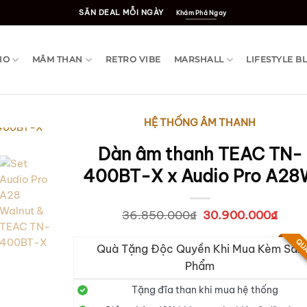
SĂN DEAL MỖI NGÀY
Khám Phá Ngay
IO
MÂM THAN
RETRO VIBE
MARSHALL
LIFESTYLE B
HỆ THỐNG ÂM THANH
Dàn âm thanh TEAC TN-
400BT-X x Audio Pro A28
36.850.000
₫
Giá
30.900.000
₫
Giá
gốc
hiện
là:
tại
QUÀ
Quà Tặng Độc Quyền Khi Mua Kèm Sản
36.850.000₫.
là:
30.9
Phẩm
Tặng đĩa than khi mua hệ thống