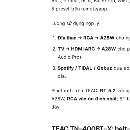
ARC, optical, RCA, Bluetooth, WiFi
5 preset trên remote/app.
Luồng sử dụng hợp lý:
Đĩa than → RCA → A28W
cho ng
TV → HDMI ARC → A28W
cho p
Audio Pro).
Spotify / TIDAL / Qobuz
qua app
đĩa.
Bluetooth trên TEAC:
BT 5.2
với ap
A28W,
RCA vẫn ổn định nhất
; BT 
dây.
TEAC TN-400BT-X: belt-d