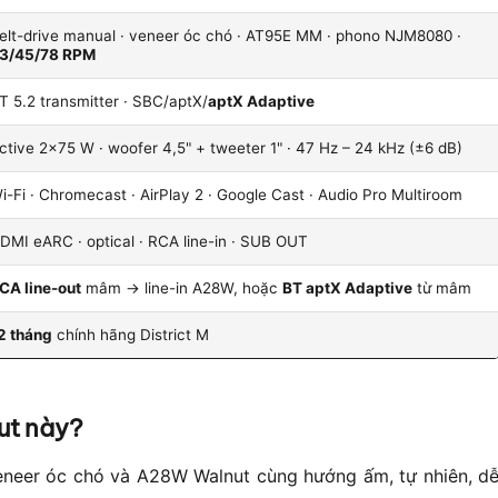
elt-drive manual · veneer óc chó · AT95E MM · phono NJM8080 ·
3/45/78 RPM
T 5.2 transmitter · SBC/aptX/
aptX Adaptive
ctive 2×75 W · woofer 4,5" + tweeter 1" · 47 Hz – 24 kHz (±6 dB)
i-Fi · Chromecast · AirPlay 2 · Google Cast · Audio Pro Multiroom
DMI eARC · optical · RCA line-in · SUB OUT
CA line-out
mâm → line-in A28W, hoặc
BT aptX Adaptive
từ mâm
2 tháng
chính hãng District M
ut này?
eer óc chó và A28W Walnut cùng hướng ấm, tự nhiên, d