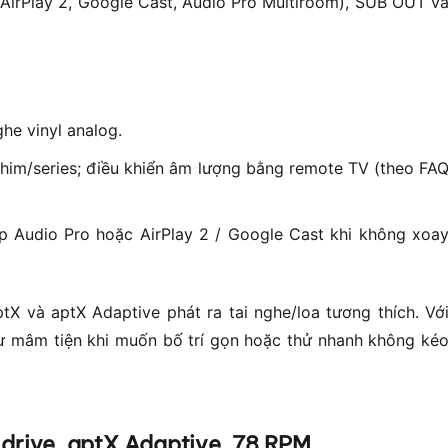
 (AirPlay 2, Google Cast, Audio Pro Multiroom), SUB OUT v
he vinyl analog.
him/series; điều khiển âm lượng bằng remote TV (theo FA
 Audio Pro hoặc AirPlay 2 / Google Cast khi không xoa
tX và aptX Adaptive phát ra tai nghe/loa tương thích. Vớ
từ mâm tiện khi muốn bố trí gọn hoặc thử nhanh không ké
rive, aptX Adaptive, 78 RPM