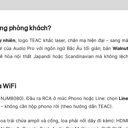
rong phòng khách?
ự nhiên
, logo TEAC khắc laser, chân mạ hiện đại – sang m
 của Audio Pro với ngôn ngữ Bắc Âu tối giản; bản
Walnu
ễ hòa nội thất Japandi hoặc Scandinavian mà không lệc
à WiFi
 NJM8080). Đầu ra RCA ở mức Phono hoặc Line: chọn
Lin
 không cần hộp phono rời (theo hướng dẫn TEAC).
loa trái chứa ampli và cổng, loa phải nối dây đi kèm): HDM