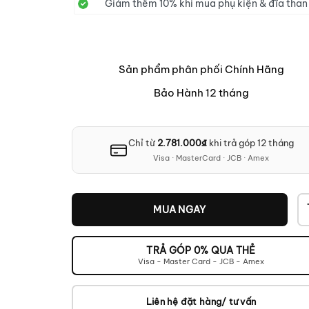
Giảm thêm 10% khi mua phụ kiện & đĩa than
Sản phẩm phân phối Chính Hãng
Bảo Hành 12 tháng
Chỉ từ
2.781.000
₫
khi trả góp 12 tháng
Visa · MasterCard · JCB · Amex
MUA NGAY
TRẢ GÓP 0% QUA THẺ
Visa - Master Card - JCB - Amex
Liên hệ đặt hàng/ tư vấn