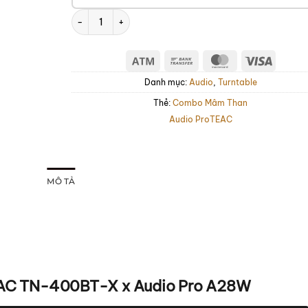
Dàn âm thanh TEAC TN-400BT-X x Audio Pro A28W số
Atm
Bank
MasterCard
Visa
Transfer
Danh mục:
Audio
,
Turntable
Thẻ:
Combo Mâm Than
Audio Pro
TEAC
MÔ TẢ
AC TN-400BT-X x Audio Pro A28W