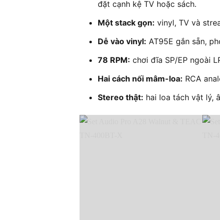
đặt cạnh kệ TV hoặc sách.
Một stack gọn:
vinyl, TV và stre
Dễ vào vinyl:
AT95E gắn sẵn, pho
78 RPM:
chơi đĩa SP/EP ngoài L
Hai cách nối mâm-loa:
RCA analo
Stereo thật:
hai loa tách vật lý,