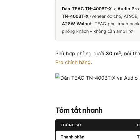
Dàn TEAC TN-400BT-X x Audio Pr
TN-400BT-X
(veneer óc chó, AT95E, 
A28W Walnut
. TEAC phụ trách analo
phòng khách – không cần ampli rời.
Phù hợp phòng dưới
30 m²
, nội t
Pro chính hãng
.
Tóm tắt nhanh
THÔNG SỐ
C
Thành phần
T