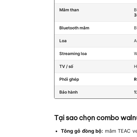
Mâm than
B
3
Bluetooth mâm
B
Loa
A
Streaming loa
W
TV / số
H
Phối ghép
R
Bảo hành
1
Tại sao chọn combo waln
Tông gỗ đồng bộ:
mâm TEAC ven