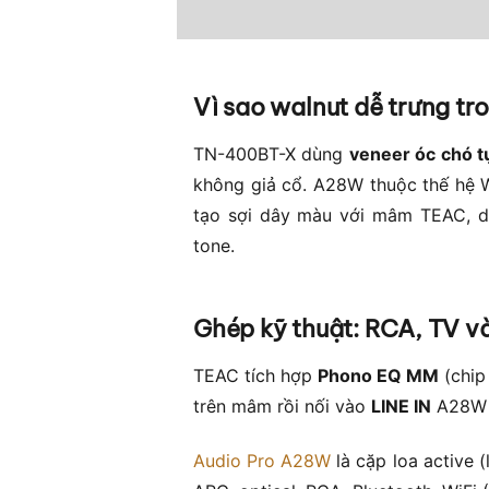
Vì sao walnut dễ trưng t
TN-400BT-X dùng
veneer óc chó t
không giả cổ. A28W thuộc thế hệ W
tạo sợi dây màu với mâm TEAC, d
tone.
Ghép kỹ thuật: RCA, TV v
TEAC tích hợp
Phono EQ MM
(chip
trên mâm rồi nối vào
LINE IN
A28W –
Audio Pro A28W
là cặp loa active (