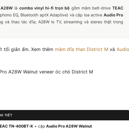
o A28W
là
combo vinyl hi-fi trọn bộ
gồm mâm belt-drive
TEAC
phono EQ, Bluetooth aptX Adaptive) và cặp loa active
Audio Pro
g và thao tác đĩa; A28W lo TV, streaming và stereo thật trong
hất tối giản ấm. Xem thêm
mâm đĩa than District M
và
Audi
HI TIẾT
EAC TN-400BT-X
+ cặp
Audio Pro A28W Walnut