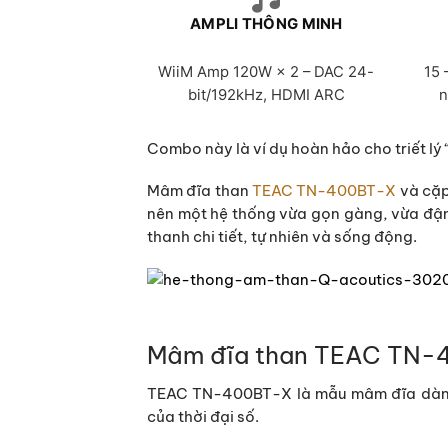
AMPLI THÔNG MINH
WiiM Amp 120W × 2 – DAC 24-
15 
bit/192kHz, HDMI ARC
n
Combo này là ví dụ hoàn hảo cho triết lý “đ
Mâm đĩa than
TEAC TN-400BT-X
và cặp
nên một hệ thống vừa gọn gàng, vừa đậ
thanh chi tiết, tự nhiên và sống động.
Mâm đĩa than TEAC TN-40
TEAC TN-400BT-X là mẫu mâm đĩa dành 
của thời đại số.