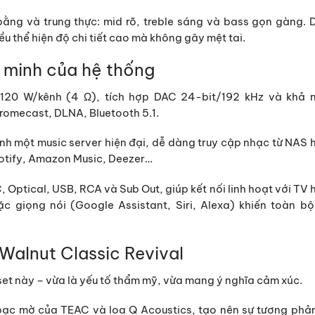
bằng và trung thực
: mid rõ, treble sáng và bass gọn gàng. 
ều thể hiện độ chi tiết cao mà không gây mệt tai.
 minh của hệ thống
t
120 W/kênh (4 Ω)
, tích hợp DAC 24-bit/192 kHz và khả 
hromecast, DLNA, Bluetooth 5.1.
ành một
music server hiện đại
, dễ dàng truy cập nhạc từ NAS 
potify, Amazon Music, Deezer…
 Optical, USB, RCA và Sub Out
, giúp kết nối linh hoạt với TV
 giọng nói (Google Assistant, Siri, Alexa) khiến toàn bộ 
alnut Classic Revival
set này – vừa là yếu tố thẩm mỹ, vừa mang ý nghĩa cảm xúc.
 bạc mờ của TEAC và loa Q Acoustics, tạo nên
sự tương phản