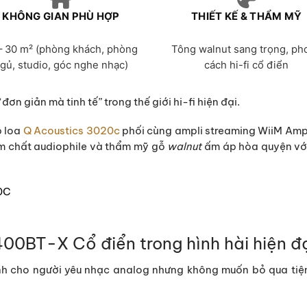
KHÔNG GIAN PHÙ HỢP
THIẾT KẾ & THẨM MỸ
– 30 m² (phòng khách, phòng
Tông walnut sang trọng, ph
gủ, studio, góc nghe nhạc)
cách hi-fi cổ điển
ơn giản mà tinh tế” trong thế giới hi-fi hiện đại.
 loa
Q Acoustics 3020c
phối cùng ampli streaming
WiiM Am
m chất audiophile và thẩm mỹ gỗ
walnut
ấm áp hòa quyện vớ
0BT-X Cổ điển trong hình hài hiện đ
cho người yêu nhạc analog nhưng không muốn bỏ qua tiện