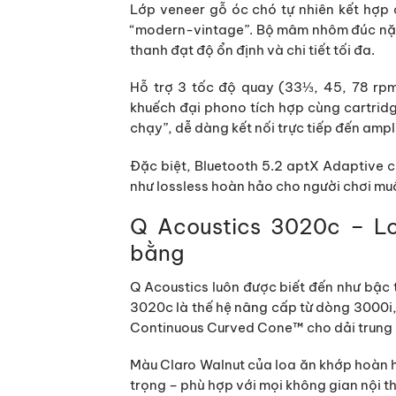
Lớp veneer
gỗ óc chó tự nhiên
kết hợp 
“modern-vintage”. Bộ mâm nhôm đúc nặn
thanh đạt độ ổn định và chi tiết tối đa.
Hỗ trợ
3 tốc độ quay (33⅓, 45, 78 rp
khuếch đại phono tích hợp cùng cartrid
chạy”, dễ dàng kết nối trực tiếp đến amp
Đặc biệt,
Bluetooth 5.2 aptX Adaptive
c
như lossless hoàn hảo cho người chơi muố
Q Acoustics 3020c – Lo
bằng
Q Acoustics luôn được biết đến như bậc
3020c
là thế hệ nâng cấp từ dòng 3000i,
Continuous Curved Cone™
cho dải trung 
Màu
Claro Walnut
của loa ăn khớp hoàn 
trọng – phù hợp với mọi không gian nội t