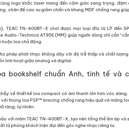
cùng logo khắc laser mang đến cảm giác sang trọng, đậm 
g, chân đế cao su giảm chấn và khung MDF chống rung giú
m)
, TEAC TN-400BT-X chơi được mọi loại đĩa từ LP đến SP
ge
Audio-Technica AT95E (MM)
giúp người dùng chỉ cần “cắ
li hoặc loa chủ động.
ho phép phát nhạc không dây với độ trễ thấp và chất lượng
n linh hoạt giữa analog và digital.
a bookshelf chuẩn Anh, tinh tế và 
 thầy về thiết kế loa compact có âm thanh lớn hơn vóc dáng
 với thùng loa
P2P™ bracing
chống rung hiệu quả và màng l
rõ ràng, tự nhiên.
hảo với mâm TEAC TN-400BT-X, tạo nên tổng thể ấm áp và 
hất từ phòng khách hiện đại đến góc nghe nhạc riêng tư.