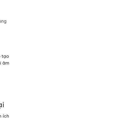
ong
p
tạo
i âm
ại
 ích