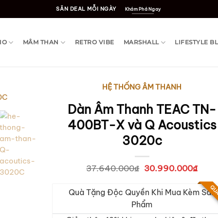
SĂN DEAL MỖI NGÀY
Khám Phá Ngay
IO
MÂM THAN
RETRO VIBE
MARSHALL
LIFESTYLE B
HỆ THỐNG ÂM THANH
Dàn Âm Thanh TEAC TN-
400BT-X và Q Acoustics
3020c
37.640.000
₫
Giá
30.990.000
₫
Giá
gốc
hiện
là:
tại
QUÀ
Quà Tặng Độc Quyền Khi Mua Kèm Sản
37.640.000₫.
là:
30.9
Phẩm