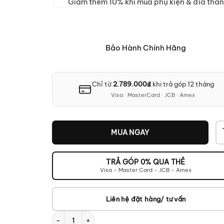
Giảm thêm 10% khi mua phụ kiện & đĩa than
Bảo Hành Chính Hãng
Chỉ từ
2.789.000
₫
khi trả góp 12 tháng
Visa · MasterCard · JCB · Amex
MUA NGAY
TRẢ GÓP 0% QUA THẺ
Visa - Master Card - JCB - Amex
Liên hệ đặt hàng/ tư vấn
Dàn Âm Thanh TEAC TN-400BT-X và Q Acoustics 302