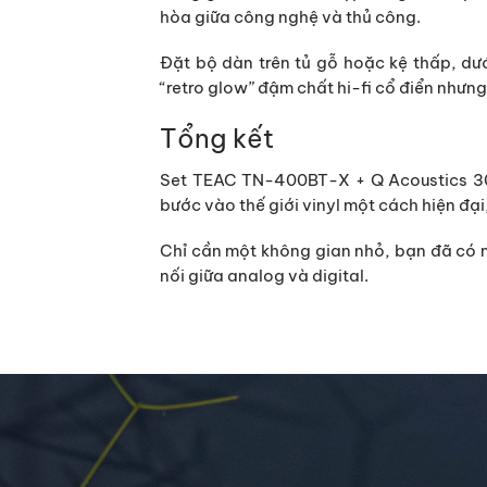
hòa giữa công nghệ và thủ công
.
Đặt bộ dàn trên tủ gỗ hoặc kệ thấp, dư
“retro glow” đậm chất hi-fi cổ điển nhưng 
Tổng kết
Set
TEAC TN-400BT-X + Q Acoustics 3
bước vào thế giới vinyl một cách hiện đạ
Chỉ cần một không gian nhỏ, bạn đã có 
nối giữa analog và digital.