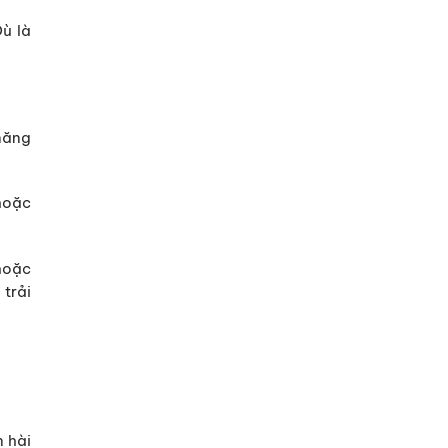
Dù là
năng
hoặc
 hoặc
trải
 hài