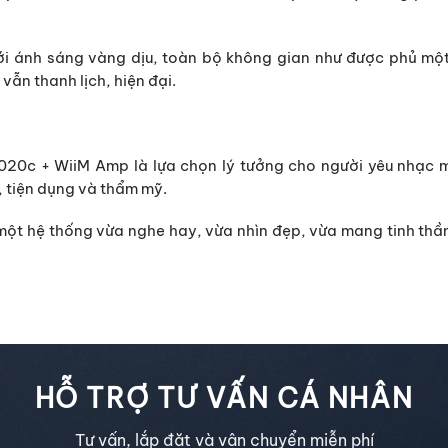
ới ánh sáng vàng dịu, toàn bộ không gian như được phủ một
vẫn thanh lịch, hiện đại.
020c + WiiM Amp
là lựa chọn lý tưởng cho người yêu nhạc 
i, tiện dụng và thẩm mỹ
.
một hệ thống vừa nghe hay, vừa nhìn đẹp, vừa mang tinh thầ
HỖ TRỢ TƯ VẤN CÁ NHÂN
Tư vấn, lắp đặt và vận chuyển miễn phí