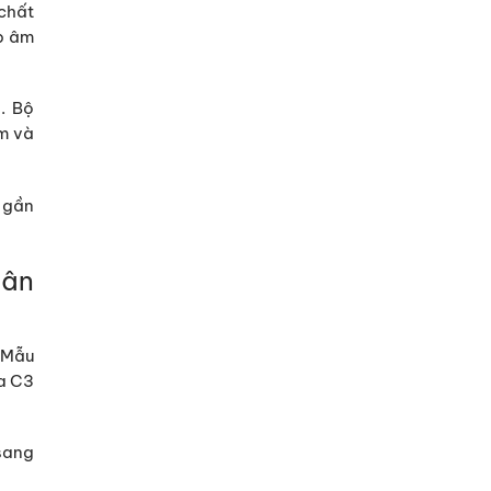
chất
p âm
. Bộ
m và
 gần
cân
. Mẫu
oa
C3
sang