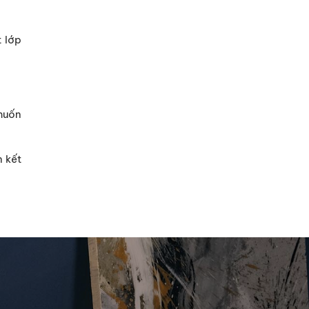
 lớp
muốn
n kết