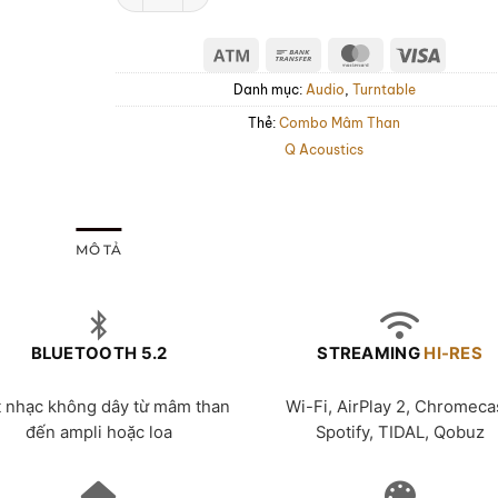
Atm
Bank
MasterCard
Visa
Transfer
Danh mục:
Audio
,
Turntable
Thẻ:
Combo Mâm Than
Q Acoustics
MÔ TẢ
BLUETOOTH 5.2
STREAMING
HI-RES
t nhạc không dây từ mâm than
Wi-Fi, AirPlay 2, Chromeca
đến ampli hoặc loa
Spotify, TIDAL, Qobuz