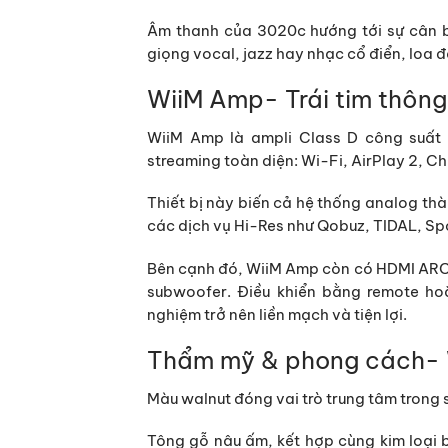
Âm thanh của 3020c hướng tới
sự cân 
giọng vocal, jazz hay nhạc cổ điển, loa đ
WiiM Amp- Trái tim thông
WiiM Amp
là ampli Class D công suấ
streaming toàn diện: Wi-Fi, AirPlay 2, C
Thiết bị này biến cả hệ thống analog th
các dịch vụ Hi-Res như Qobuz, TIDAL, S
Bên cạnh đó, WiiM Amp còn có
HDMI ARC,
subwoofer. Điều khiển bằng remote hoặc
nghiệm trở nên liền mạch và tiện lợi.
Thẩm mỹ & phong cách- W
Màu
walnut
đóng vai trò trung tâm trong 
Tông gỗ nâu ấm, kết hợp cùng kim loại