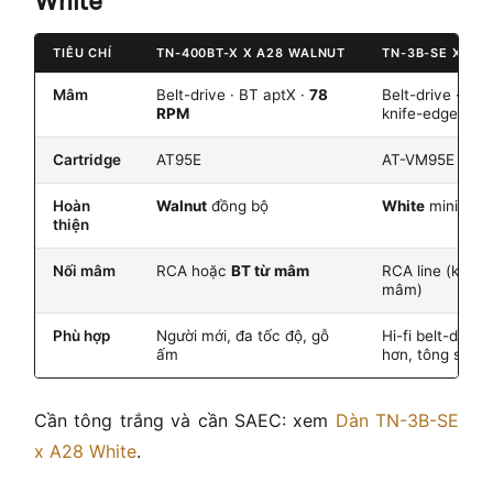
White
TIÊU CHÍ
TN-400BT-X X A28 WALNUT
TN-3B-SE X A2
Mâm
Belt-drive · BT aptX ·
78
Belt-drive · SA
RPM
knife-edge · V
Cartridge
AT95E
AT-VM95E
Hoàn
Walnut
đồng bộ
White
minimal
thiện
Nối mâm
RCA hoặc
BT từ mâm
RCA line (khôn
mâm)
Phù hợp
Người mới, đa tốc độ, gỗ
Hi-fi belt-drive
ấm
hơn, tông sáng
Cần tông trắng và cần SAEC: xem
Dàn TN-3B-SE
x A28 White
.