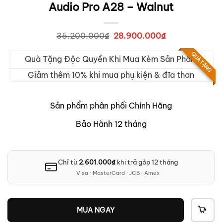
Audio Pro A28 – Walnut
35.200.000
₫
Giá
28.900.000
₫
Giá
gốc
hiện
là:
tại
QUÀ TẶNG
Quà Tặng Độc Quyền Khi Mua Kèm Sản Phẩm
35.200.000₫.
là:
28.900.000₫.
Giảm thêm 10% khi mua phụ kiện & đĩa than
Sản phẩm phân phối Chính Hãng
Bảo Hành 12 tháng
Chỉ từ
2.601.000
₫
khi trả góp 12 tháng
Visa · MasterCard · JCB · Amex
MUA NGAY
THÊ