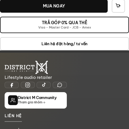
MUA NGAY
THÊ
VÀO
GIỎ
TRẢ GÓP 0% QUA THẺ
Visa - Master Card - JCB - Amex
Liên hệ đặt hàng/ tư vấn
Lifestyle audio retailer
District M Community
Tham gia nhóm
LIÊN HỆ