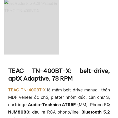
TEAC TN-400BT-X: belt-drive,
aptX Adaptive, 78 RPM
TEAC TN-400BT-X
là mâm belt-drive manual: thân
MDF veneer óc chó, platter nhôm đúc, cần chữ S,
cartridge
Audio-Technica AT95E
(MM). Phono EQ
NJM8080
; đầu ra RCA phono/line.
Bluetooth 5.2