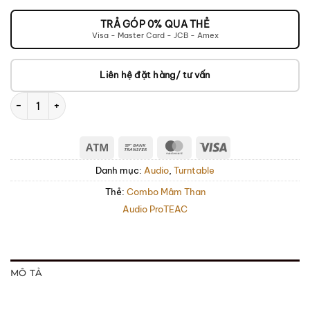
VÀO
GIỎ
TRẢ GÓP 0% QUA THẺ
Visa - Master Card - JCB - Amex
Liên hệ đặt hàng/ tư vấn
Dàn Âm Thanh TEAC TN-400BT-X & Audio Pro A28 - Walnut số 
Atm
Bank
MasterCard
Visa
Transfer
Danh mục:
Audio
,
Turntable
Thẻ:
Combo Mâm Than
Audio Pro
TEAC
MÔ TẢ