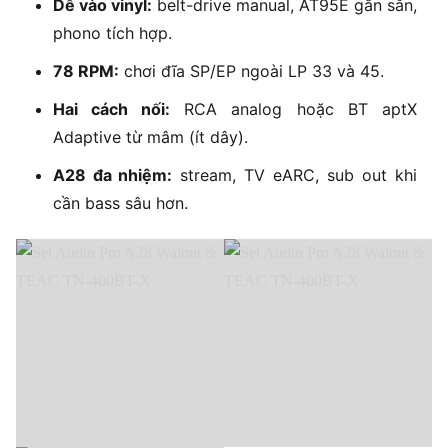
Dễ vào vinyl:
belt-drive manual, AT95E gắn sẵn,
phono tích hợp.
78 RPM:
chơi đĩa SP/EP ngoài LP 33 và 45.
Hai cách nối:
RCA analog hoặc BT aptX
Adaptive từ mâm (ít dây).
A28 đa nhiệm:
stream, TV eARC, sub out khi
cần bass sâu hơn.