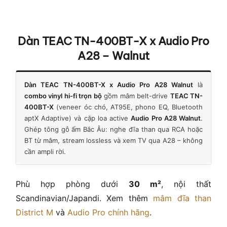
Dàn TEAC TN-400BT-X x Audio Pro
A28 – Walnut
Dàn TEAC TN-400BT-X x Audio Pro A28 Walnut
là
combo vinyl hi-fi trọn bộ
gồm mâm belt-drive
TEAC TN-
400BT-X
(veneer óc chó, AT95E, phono EQ, Bluetooth
aptX Adaptive) và cặp loa active
Audio Pro A28 Walnut
.
Ghép tông gỗ ấm Bắc Âu: nghe đĩa than qua RCA hoặc
BT từ mâm, stream lossless và xem TV qua A28 – không
cần ampli rời.
Phù hợp phòng dưới
30 m²
, nội thất
Scandinavian/Japandi. Xem thêm
mâm đĩa than
District M
và
Audio Pro chính hãng
.