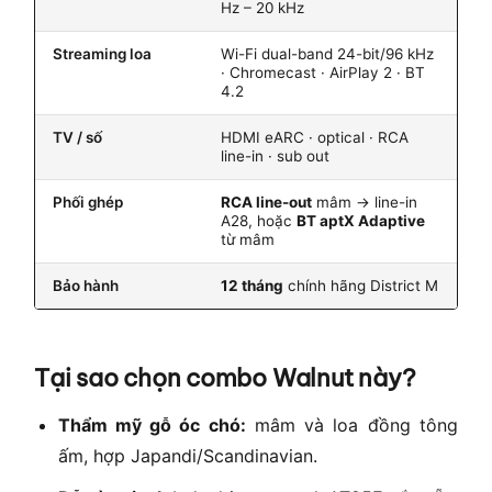
Hz – 20 kHz
Streaming loa
Wi-Fi dual-band 24-bit/96 kHz
· Chromecast · AirPlay 2 · BT
4.2
TV / số
HDMI eARC · optical · RCA
line-in · sub out
Phối ghép
RCA line-out
mâm → line-in
A28, hoặc
BT aptX Adaptive
từ mâm
Bảo hành
12 tháng
chính hãng District M
Tại sao chọn combo Walnut này?
Thẩm mỹ gỗ óc chó:
mâm và loa đồng tông
ấm, hợp Japandi/Scandinavian.