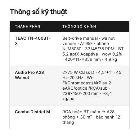
Thông số kỹ thuật
THÀNH PHẦN
THÔNG SỐ CHÍNH
TEAC TN-400BT-
Belt-drive manual · walnut
X
veneer · AT95E · phono
NJM8080 · 33/45/78 RPM · BT
5.2 aptX Adaptive · wow 0,2%
· 420×117×356 mm · 4,9 kg
Audio Pro A28
2×75 W Class D · 4,5"+1" · 45
Walnut
Hz-20 kHz · Wi-
Fi/Chromecast/AirPlay 2 ·
eARC/optical/RCA/sub ·
238×150×200 mm · ~3,4
kg/loa
Combo District M
RCA hoặc BT mâm → A28 ·
phòng < 30 m² · bảo hành 12
tháng