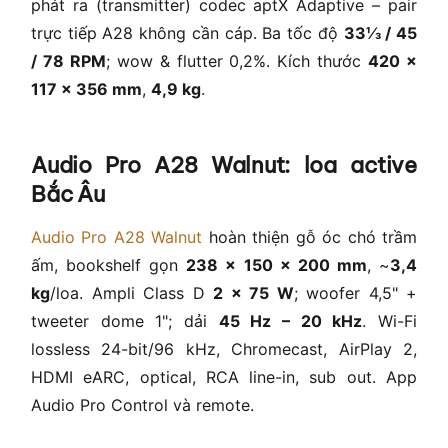
phát ra (transmitter) codec aptX Adaptive – pair
trực tiếp A28 không cần cáp. Ba tốc độ
33⅓ / 45
/ 78 RPM
; wow & flutter 0,2%. Kích thước
420 ×
117 × 356 mm
,
4,9 kg
.
Audio Pro A28 Walnut: loa active
Bắc Âu
Audio Pro A28 Walnut
hoàn thiện gỗ óc chó trầm
ấm, bookshelf gọn
238 × 150 × 200 mm
, ~
3,4
kg
/loa. Ampli Class D
2 × 75 W
; woofer 4,5" +
tweeter dome 1"; dải
45 Hz – 20 kHz
. Wi-Fi
lossless 24-bit/96 kHz, Chromecast, AirPlay 2,
HDMI eARC, optical, RCA line-in, sub out. App
Audio Pro Control và remote.