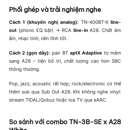
Phối ghép và trải nghiệm nghe
Cách 1 (khuyến nghị analog):
TN-400BT-X
line-
out
(phono EQ bật) → RCA
line-in
A28. Chất âm
ấm, nhạc tính, nền tĩnh tốt.
Cách 2 (gọn dây):
pair BT
aptX Adaptive
từ mâm
sang A28 – tiện bố trí, chất lượng cao hơn SBC
thông thường.
Pop, jazz, acoustic rất hợp; rock/electronic có thể
thêm sub qua Sub Out A28. Khi không nghe vinyl:
stream TIDAL/Qobuz hoặc loa TV qua eARC.
So sánh với combo TN-3B-SE x A28