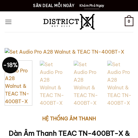
Bỏ
SĂN DEAL MỖI NGÀY
Khám Phá Ngay
qua
nội
0
dung
-18%
HỆ THỐNG ÂM THANH
Dàn Âm Thanh TEAC TN-400BT-X &