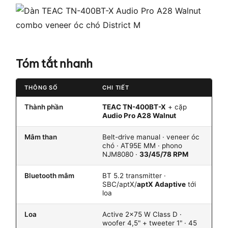
Tóm tắt nhanh
THÔNG SỐ
CHI TIẾT
Thành phần
TEAC TN-400BT-X
+ cặp
Audio Pro A28 Walnut
Mâm than
Belt-drive manual · veneer óc
chó · AT95E MM · phono
NJM8080 ·
33/45/78 RPM
Bluetooth mâm
BT 5.2 transmitter ·
SBC/aptX/
aptX Adaptive
tới
loa
Loa
Active 2×75 W Class D ·
woofer 4,5" + tweeter 1" · 45