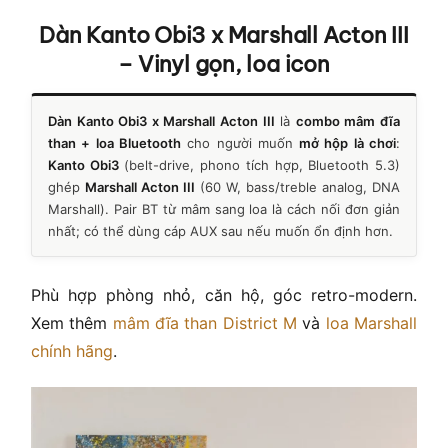
Dàn Kanto Obi3 x Marshall Acton III
– Vinyl gọn, loa icon
Dàn Kanto Obi3 x Marshall Acton III
là
combo mâm đĩa
than + loa Bluetooth
cho người muốn
mở hộp là chơi
:
Kanto Obi3
(belt-drive, phono tích hợp, Bluetooth 5.3)
ghép
Marshall Acton III
(60 W, bass/treble analog, DNA
Marshall). Pair BT từ mâm sang loa là cách nối đơn giản
nhất; có thể dùng cáp AUX sau nếu muốn ổn định hơn.
Phù hợp phòng nhỏ, căn hộ, góc retro-modern.
Xem thêm
mâm đĩa than District M
và
loa Marshall
chính hãng
.