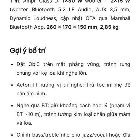
1 m
. Ampli Class D:
1×30 W
woofer +
2×15 W
tweeter. Bluetooth 5.2 LE Audio, AUX 3,5 mm,
Dynamic Loudness, cập nhật OTA qua Marshall
Bluetooth App.
260 × 170 × 150 mm
,
2,85 kg
.
Gợi ý bố trí
Đặt Obi3 trên mặt phẳng vững, tránh rung
chung với kệ loa khi nghe lớn.
Acton III hướng vị trí nghe; thử toe-in nhẹ để
cân âm hình.
Nghe qua BT: giữ khoảng cách hợp lý (phạm vi
BT ~10 m), tránh tường kim loại chắn giữa mâm
và loa.
Chỉnh bass/treble nhẹ cho jazz/vocal hoặc đĩa