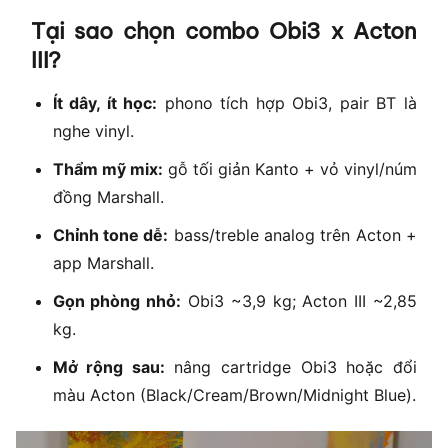
Tại sao chọn combo Obi3 x Acton
III?
Ít dây, ít học:
phono tích hợp Obi3, pair BT là
nghe vinyl.
Thẩm mỹ mix:
gỗ tối giản Kanto + vỏ vinyl/núm
đồng Marshall.
Chỉnh tone dễ:
bass/treble analog trên Acton +
app Marshall.
Gọn phòng nhỏ:
Obi3 ~3,9 kg; Acton III ~2,85
kg.
Mở rộng sau:
nâng cartridge Obi3 hoặc đổi
màu Acton (Black/Cream/Brown/Midnight Blue).