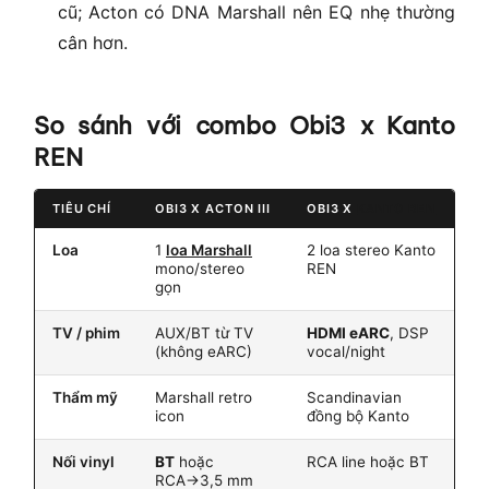
cũ; Acton có DNA Marshall nên EQ nhẹ thường
cân hơn.
So sánh với combo Obi3 x Kanto
REN
TIÊU CHÍ
OBI3 X ACTON III
OBI3 X
KANTO REN
Loa
1
loa Marshall
2 loa stereo Kanto
mono/stereo
REN
gọn
TV / phim
AUX/BT từ TV
HDMI eARC
, DSP
(không eARC)
vocal/night
Thẩm mỹ
Marshall retro
Scandinavian
icon
đồng bộ Kanto
Nối vinyl
BT
hoặc
RCA line hoặc BT
RCA→3,5 mm