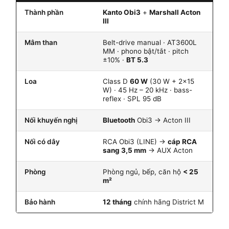
Thành phần
Kanto Obi3
+
Marshall Acton
III
Mâm than
Belt-drive manual · AT3600L
MM · phono bật/tắt · pitch
±10% ·
BT 5.3
Loa
Class D
60 W
(30 W + 2×15
W) · 45 Hz – 20 kHz · bass-
reflex · SPL 95 dB
Nối khuyến nghị
Bluetooth
Obi3 → Acton III
Nối có dây
RCA Obi3 (LINE) →
cáp RCA
sang 3,5 mm
→ AUX Acton
Phòng
Phòng ngủ, bếp, căn hộ
< 25
m²
Bảo hành
12 tháng
chính hãng District M