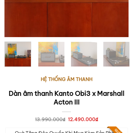
HỆ THỐNG ÂM THANH
Dàn âm thanh Kanto Obi3 x Marshall
Acton III
13.990.000
₫
Giá
12.490.000
₫
Giá
gốc
hiện
là:
tại