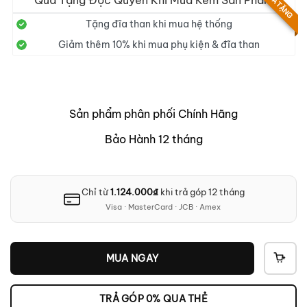
QUÀ TẶNG
Quà Tặng Độc Quyền Khi Mua Kèm Sản Phẩm
13.990.000₫.
là:
12.490.000₫.
Tặng đĩa than khi mua hệ thống
Giảm thêm 10% khi mua phụ kiện & đĩa than
Sản phẩm phân phối Chính Hãng
Bảo Hành 12 tháng
Chỉ từ
1.124.000
₫
khi trả góp 12 tháng
Visa · MasterCard · JCB · Amex
MUA NGAY
THÊ
VÀO
GIỎ
TRẢ GÓP 0% QUA THẺ