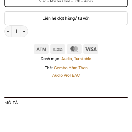
Visa - Master Card - JCB - Amex
Liên hệ đặt hàng/ tư vấn
Dàn âm thanh Kanto Obi3 x Marshall Acton III số lượng
Atm
Bank
MasterCard
Visa
Transfer
Danh mục:
Audio
,
Turntable
Thẻ:
Combo Mâm Than
Audio Pro
TEAC
MÔ TẢ