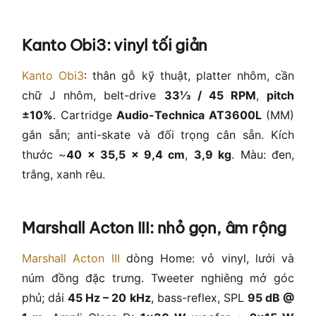
Kanto Obi3: vinyl tối giản
Kanto Obi3
: thân gỗ kỹ thuật, platter nhôm, cần
chữ J nhôm, belt-drive
33⅓ / 45 RPM
,
pitch
±10%
. Cartridge
Audio-Technica AT3600L
(MM)
gắn sẵn; anti-skate và đối trọng cân sẵn. Kích
thước ~
40 × 35,5 × 9,4 cm
,
3,9 kg
. Màu: đen,
trắng, xanh rêu.
Marshall Acton III: nhỏ gọn, âm rộng
Marshall Acton III
dòng Home: vỏ vinyl, lưới và
núm đồng đặc trưng. Tweeter nghiêng mở góc
phủ; dải
45 Hz – 20 kHz
, bass-reflex, SPL
95 dB @