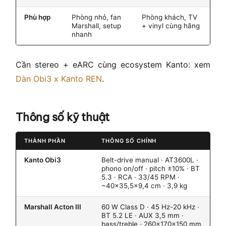
Phù hợp
Phòng nhỏ, fan
Phòng khách, TV
Marshall, setup
+ vinyl cùng hãng
nhanh
Cần stereo + eARC cùng ecosystem Kanto: xem
Dàn Obi3 x Kanto REN
.
Thông số kỹ thuật
THÀNH PHẦN
THÔNG SỐ CHÍNH
Kanto Obi3
Belt-drive manual · AT3600L ·
phono on/off · pitch ±10% · BT
5.3 · RCA · 33/45 RPM ·
~40×35,5×9,4 cm · 3,9 kg
Marshall Acton III
60 W Class D · 45 Hz-20 kHz ·
BT 5.2 LE · AUX 3,5 mm ·
bass/treble · 260×170×150 mm