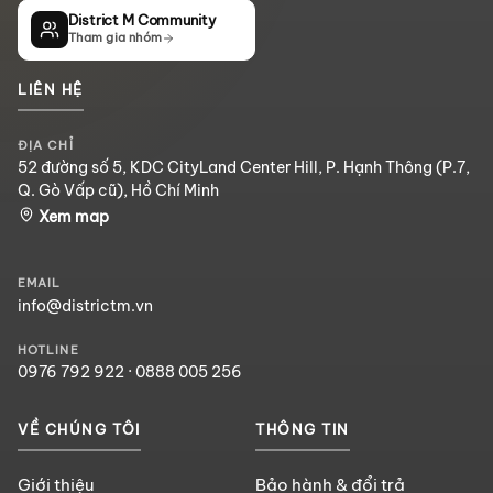
District M Community
Tham gia nhóm
LIÊN HỆ
ĐỊA CHỈ
52 đường số 5, KDC CityLand Center Hill, P. Hạnh Thông (P.7,
Q. Gò Vấp cũ), Hồ Chí Minh
Xem map
EMAIL
info@districtm.vn
HOTLINE
0976 792 922
·
0888 005 256
VỀ CHÚNG TÔI
THÔNG TIN
Giới thiệu
Bảo hành & đổi trả