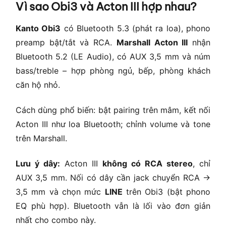
Vì sao Obi3 và Acton III hợp nhau?
Kanto Obi3
có Bluetooth 5.3 (phát ra loa), phono
preamp bật/tắt và RCA.
Marshall Acton III
nhận
Bluetooth 5.2 (LE Audio), có AUX 3,5 mm và núm
bass/treble – hợp phòng ngủ, bếp, phòng khách
căn hộ nhỏ.
Cách dùng phổ biến: bật pairing trên mâm, kết nối
Acton III như loa Bluetooth; chỉnh volume và tone
trên Marshall.
Lưu ý dây:
Acton III
không có RCA stereo
, chỉ
AUX 3,5 mm. Nối có dây cần jack chuyển RCA →
3,5 mm và chọn mức
LINE
trên Obi3 (bật phono
EQ phù hợp). Bluetooth vẫn là lối vào đơn giản
nhất cho combo này.