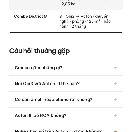
· 2,85 kg
Combo District M
BT Obi3 → Acton (khuyến
nghị) · phòng < 25 m² · bảo
hành 12 tháng
Câu hỏi thường gặp
Combo gồm những gì?
Nối Obi3 với Acton III thế nào?
Có cần ampli hoặc phono rời không?
Acton III có RCA không?
Nghe nhạc số trên Acton III được không?