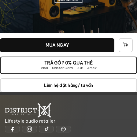
MUA NGAY
THÊ
VÀO
GIỎ
TRẢ GÓP 0% QUA THẺ
Visa - Master Card - JCB - Amex
Liên hệ đặt hàng/ tư vấn
Lifestyle audio retailer