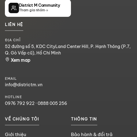
District M Community
Tham gia nhóm
LIÊN HỆ
ĐỊA CHỈ
52 đường số 5, KDC CityLand Center Hill, P. Hạnh Thông (P.7,
Q. Gò Vấp cũ), Hồ Chí Minh
Xem map
EMAIL
info@districtm.vn
HOTLINE
0976 792 922
·
0888 005 256
VỀ CHÚNG TÔI
THÔNG TIN
Giới thiệu
Bảo hành & đổi trả