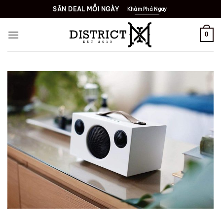
Bỏ
SĂN DEAL MỖI NGÀY
Khám Phá Ngay
qua
nội
0
dung