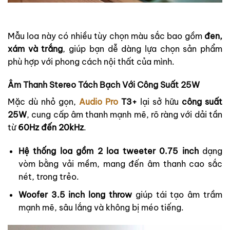
Mẫu loa này có nhiều tùy chọn màu sắc bao gồm
đen,
xám và trắng
, giúp bạn dễ dàng lựa chọn sản phẩm
phù hợp với phong cách nội thất của mình.
Âm Thanh Stereo Tách Bạch Với Công Suất 25W
Mặc dù nhỏ gọn,
Audio Pro
T3+
lại sở hữu
công suất
25W
, cung cấp âm thanh mạnh mẽ, rõ ràng với dải tần
từ
60Hz đến 20kHz
.
Hệ thống loa gồm 2 loa tweeter 0.75 inch
dạng
vòm bằng vải mềm, mang đến âm thanh cao sắc
nét, trong trẻo.
Woofer 3.5 inch long throw
giúp tái tạo âm trầm
mạnh mẽ, sâu lắng và không bị méo tiếng.