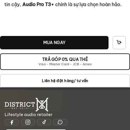
tin cậy,
Audio Pro T3+
chính là sự lựa chọn hoàn hảo.
MUA NGAY
THÊ
VÀO
GIỎ
TRẢ GÓP 0% QUA THẺ
Visa - Master Card - JCB - Amex
Liên hệ đặt hàng/ tư vấn
Lifestyle audio retailer