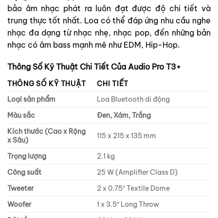
bảo âm nhạc phát ra luôn đạt được độ chi tiết và
trung thực tốt nhất. Loa có thể đáp ứng nhu cầu nghe
nhạc đa dạng từ nhạc nhẹ, nhạc pop, đến những bản
nhạc có âm bass mạnh mẽ như EDM, Hip-Hop.
Thông Số Kỹ Thuật Chi Tiết Của Audio Pro T3+
THÔNG SỐ KỸ THUẬT
CHI TIẾT
Loại sản phẩm
Loa Bluetooth di động
Màu sắc
Đen, Xám, Trắng
Kích thước (Cao x Rộng
115 x 215 x 135 mm
x Sâu)
Trọng lượng
2.1 kg
Công suất
25 W (Amplifier Class D)
Tweeter
2 x 0.75″ Textile Dome
Woofer
1 x 3.5″ Long Throw