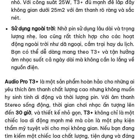
nhỏ. Với công suất 25W, T3+ đủ mạnh để lấp đầy
không gian dưới 25m2 với âm thanh rõ ràng và sắc
nét.
Sử dụng ngoài trời
: Nhờ pin sử dụng lâu dài và trọng
lượng nhẹ, loa cũng rất thích hợp cho các hoạt
động ngoài trời như dã ngoại, cắm trại hay du lịch.
Bạn có thể dễ dàng mang theo T3+ và tận hưởng
âm nhạc suốt cả ngày dài mà không cần lo lắng về
nguồn điện.
Audio Pro T3+
là một sản phẩm hoàn hảo cho những ai
yêu thích âm thanh chất lượng cao nhưng không muốn
hy sinh tính di động và thời lượng pin. Với âm thanh
Stereo sống động, thời gian chơi nhạc ấn tượng lên
đến
30 giờ
, và thiết kế nhỏ gọn,
T3+
không chỉ là một
chiếc loa di động mạnh mẽ mà còn là một phụ kiện
thẩm mỹ tuyệt vời cho mọi không gian. Nếu bạn đang
tìm kiếm một chiếc loa chất lượng, tiện dụng và đáng