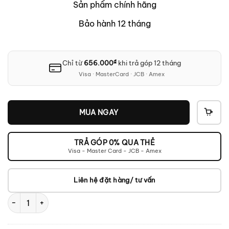
Sản phẩm chính hãng
Bảo hành 12 tháng
₫
Chỉ từ
656.000
khi trả góp 12 tháng
Visa · MasterCard · JCB · Amex
MUA NGAY
THÊ
VÀO
GIỎ
TRẢ GÓP 0% QUA THẺ
Visa - Master Card - JCB - Amex
Liên hệ đặt hàng/ tư vấn
Audio Pro T3+ số lượng