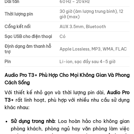
Dải tần
60 Hz – 20 kHz
30 giờ (âm lượng trung bình), 12
Thời lượng pin
giờ (max)
Cổng kết nối
AUX 3.5mm, Bluetooth
Sạc USB cho điện thoại
Có
Định dạng âm thanh hỗ
Apple Lossless, MP3, WMA, FLAC
trợ
Pin
Li-ion, sạc đầy sau 4-5 giờ
Audio Pro T3+ Phù Hợp Cho Mọi Không Gian Và Phong
Cách Sống
Với thiết kế nhỏ gọn và thời lượng pin dài,
Audio Pro
T3+
rất linh hoạt, phù hợp với nhiều nhu cầu sử dụng
khác nhau:
Sử dụng trong nhà
: Loa hoàn hảo cho không gian
phòng khách, phòng ngủ hay văn phòng làm việc