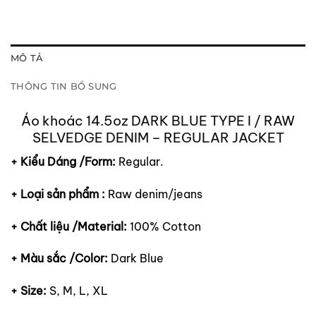
MÔ TẢ
THÔNG TIN BỔ SUNG
Áo khoác 14.5oz DARK BLUE TYPE I / RAW
SELVEDGE DENIM – REGULAR JACKET
+ Kiểu Dáng /Form:
Regular.
+ Loại sản phẩm :
Raw denim/jeans
+ Chất liệu /Material:
100% Cotton
+ Màu sắc /Color:
Dark Blue
+ Size:
S, M, L, XL