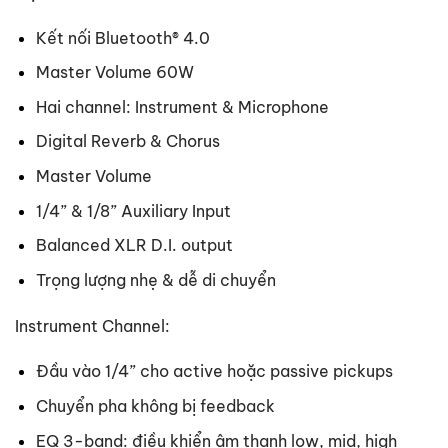
Kết nối Bluetooth® 4.0
Master Volume 60W
Hai channel: Instrument & Microphone
Digital Reverb & Chorus
Master Volume
1/4” & 1/8” Auxiliary Input
Balanced XLR D.I. output
Trọng lượng nhẹ & dễ di chuyển
Instrument Channel:
Đầu vào 1/4” cho active hoặc passive pickups
Chuyển pha không bị feedback
EQ 3-band: điều khiển âm thanh low, mid, high