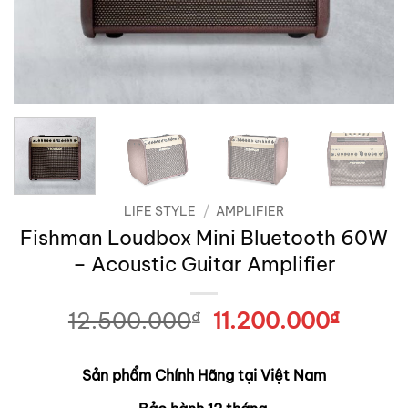
LIFE STYLE
/
AMPLIFIER
Fishman Loudbox Mini Bluetooth 60W
– Acoustic Guitar Amplifier
12.500.000
₫
Giá
11.200.000
₫
Giá
gốc
hiện
là:
tại
Sản phẩm Chính Hãng tại Việt Nam
12.500.000₫.
là:
11.200