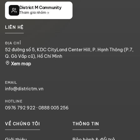
District M Community
Tham gia nhóm
LIÊN HỆ
ĐỊA CHỈ
52 đường số 5, KDC CityLand Center Hill, P. Hạnh Thông (P.7,
Q. Gò Vấp cũ), Hồ Chí Minh
Xem map
EMAIL
info@districtm.vn
HOTLINE
0976 792 922
·
0888 005 256
VỀ CHÚNG TÔI
THÔNG TIN
Giới thiệu
Bảo hành & đổi trả