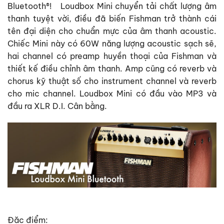
Bluetooth®! Loudbox Mini chuyển tải chất lượng âm
thanh tuyệt vời, điều đã biến Fishman trở thành cái
tên đại diện cho chuẩn mực của âm thanh acoustic.
Chiếc Mini này có 60W năng lượng acoustic sạch sẽ,
hai channel có preamp huyền thoại của Fishman và
thiết kế điều chỉnh âm thanh. Amp cũng có reverb và
chorus kỹ thuật số cho instrument channel và reverb
cho mic channel. Loudbox Mini có đầu vào MP3 và
đầu ra XLR D.I. Cân bằng.
Đặc điểm: