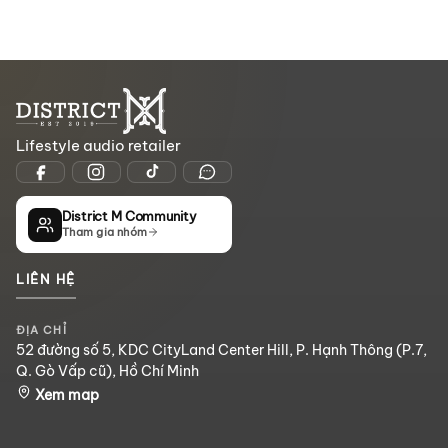
Lifestyle audio retailer
District M Community
Tham gia nhóm
LIÊN HỆ
ĐỊA CHỈ
52 đường số 5, KDC CityLand Center Hill, P. Hạnh Thông (P.7,
Q. Gò Vấp cũ), Hồ Chí Minh
Xem map