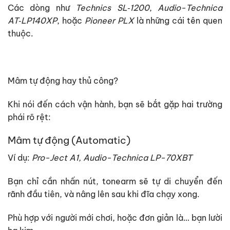
Các dòng như
Technics SL‑1200
,
Audio-Technica
AT‑LP140XP
, hoặc
Pioneer PLX
là những cái tên quen
thuộc.
Mâm tự động hay thủ công?
Khi nói đến cách vận hành, bạn sẽ bắt gặp hai trường
phái rõ rệt:
Mâm tự động (Automatic)
Ví dụ:
Pro-Ject A1, Audio-Technica LP-70XBT
Bạn chỉ cần nhấn nút, tonearm sẽ tự di chuyển đến
rãnh đầu tiên, và nâng lên sau khi đĩa chạy xong.
Phù hợp với người mới chơi, hoặc đơn giản là… bạn lười