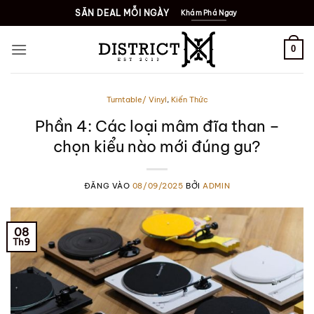
Bỏ
SĂN DEAL MỖI NGÀY
Khám Phá Ngay
qua
nội
0
dung
Turntable/ Vinyl
,
Kiến Thức
Phần 4: Các loại mâm đĩa than –
chọn kiểu nào mới đúng gu?
ĐĂNG VÀO
08/09/2025
BỞI
ADMIN
08
Th9