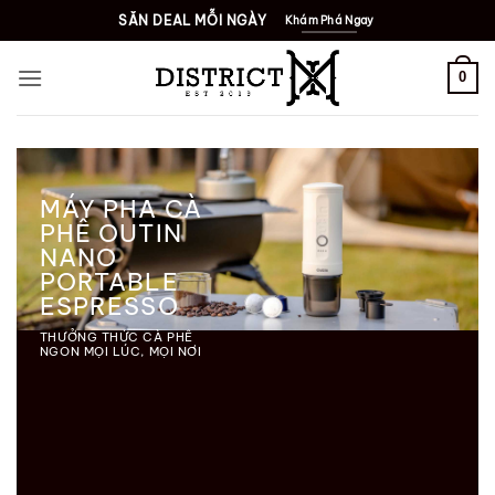
Bỏ
SĂN DEAL MỖI NGÀY
Khám Phá Ngay
qua
nội
0
dung
MÁY PHA CÀ
PHÊ OUTIN
NANO
PORTABLE
ESPRESSO
THƯỞNG THỨC CÀ PHÊ
NGON MỌI LÚC, MỌI NƠI