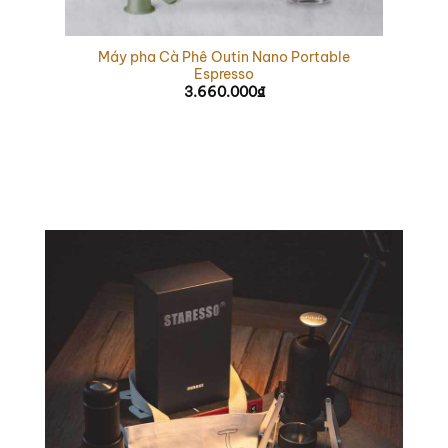
Máy pha Cà Phê Outin Nano Portable
Espresso
3.660.000
₫