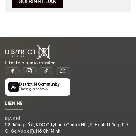
Lifestyle audio retailer
District M Community
Tham gia nhóm
LIÊN HỆ
ĐỊA CHỈ
52 đường số 5, KDC CityLand Center Hill, P. Hạnh Thông (P.7,
Q. Gò Vấp cũ), Hồ Chí Minh