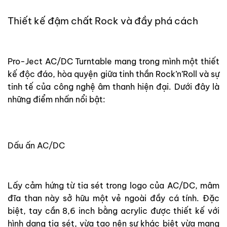
Thiết kế đậm chất Rock và đầy phá cách
Pro-Ject AC/DC Turntable mang trong mình một thiết
kế độc đáo, hòa quyện giữa tinh thần Rock’n’Roll và sự
tinh tế của công nghệ âm thanh hiện đại. Dưới đây là
những điểm nhấn nổi bật:
Dấu ấn AC/DC
Lấy cảm hứng từ tia sét trong logo của AC/DC, mâm
đĩa than này sở hữu một vẻ ngoài đầy cá tính. Đặc
biệt, tay cần 8,6 inch bằng acrylic được thiết kế với
hình dạng tia sét, vừa tạo nên sự khác biệt vừa mang