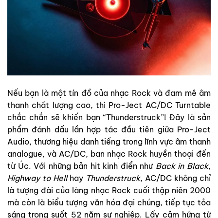
Nếu bạn là một tín đồ của nhạc Rock và đam mê âm
thanh chất lượng cao, thì Pro-Ject AC/DC Turntable
chắc chắn sẽ khiến bạn “Thunderstruck”! Đây là sản
phẩm đánh dấu lần hợp tác đầu tiên giữa Pro-Ject
Audio, thương hiệu danh tiếng trong lĩnh vực âm thanh
analogue, và AC/DC, ban nhạc Rock huyền thoại đến
từ Úc. Với những bản hit kinh điển như
Back in Black
,
Highway to Hell
hay
Thunderstruck
, AC/DC không chỉ
là tượng đài của làng nhạc Rock cuối thập niên 2000
mà còn là biểu tượng văn hóa đại chúng, tiếp tục tỏa
sáng trong suốt 52 năm sự nghiệp. Lấy cảm hứng từ