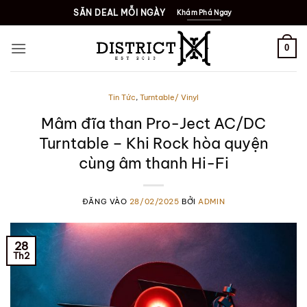
Bỏ
SĂN DEAL MỖI NGÀY
Khám Phá Ngay
qua
nội
0
dung
Tin Tức
,
Turntable/ Vinyl
Mâm đĩa than Pro-Ject AC/DC
Turntable – Khi Rock hòa quyện
cùng âm thanh Hi-Fi
ĐĂNG VÀO
28/02/2025
BỞI
ADMIN
28
Th2