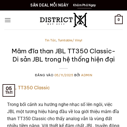
SĂN DEAL MỖI NGÀY
Khám Phá Ngay
0
Tin Tức
,
Turntable/ Vinyl
Mâm đĩa than JBL TT350 Classic-
Di sản JBL trong hệ thống hiện đại
ĐĂNG VÀO
05/11/2025
BỞI
ADMIN
05
Th11
Trong bối cảnh xu hướng nghe nhạc số lên ngôi, việc
JBL một tương hiệu hàng đầu về loa giới thiệu mâm đĩa
than TT350 Classic cho thấy analog vẫn là vùng đất
nhiều tiềm năng. Với thiết kế đậm chất JBL, truyền động