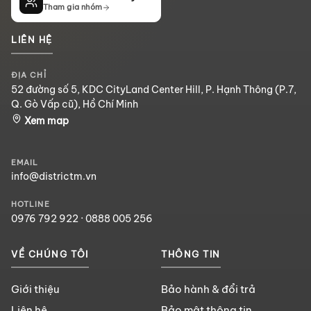
Tham gia nhóm
LIÊN HỆ
ĐỊA CHỈ
52 đường số 5, KDC CityLand Center Hill, P. Hạnh Thông (P.7,
Q. Gò Vấp cũ), Hồ Chí Minh
Xem map
EMAIL
info@districtm.vn
HOTLINE
0976 792 922
·
0888 005 256
VỀ CHÚNG TÔI
THÔNG TIN
Giới thiệu
Bảo hành & đổi trả
Liên hệ
Bảo mật thông tin