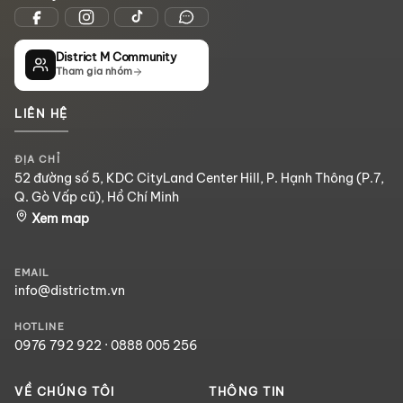
District M Community
Tham gia nhóm
LIÊN HỆ
ĐỊA CHỈ
52 đường số 5, KDC CityLand Center Hill, P. Hạnh Thông (P.7,
Q. Gò Vấp cũ), Hồ Chí Minh
Xem map
EMAIL
info@districtm.vn
HOTLINE
0976 792 922
·
0888 005 256
VỀ CHÚNG TÔI
THÔNG TIN