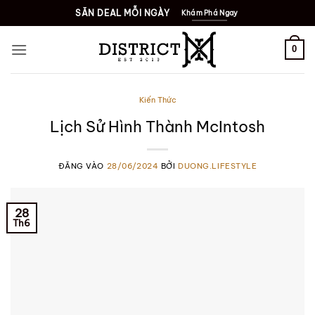
Bỏ
SĂN DEAL MỖI NGÀY
Khám Phá Ngay
qua
nội
0
dung
Kiến Thức
Lịch Sử Hình Thành McIntosh
ĐĂNG VÀO
28/06/2024
BỞI
DUONG.LIFESTYLE
28
Th6