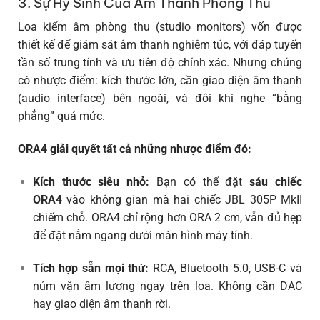
3. Sự Hy Sinh Của Âm Thanh Phòng Thu
Loa kiểm âm phòng thu (studio monitors) vốn được
thiết kế để giám sát âm thanh nghiêm túc, với đáp tuyến
tần số trung tính và ưu tiên độ chính xác. Nhưng chúng
có nhược điểm: kích thước lớn, cần giao diện âm thanh
(audio interface) bên ngoài, và đôi khi nghe “bằng
phẳng” quá mức.
ORA4 giải quyết tất cả những nhược điểm đó:
Kích thước siêu nhỏ:
Bạn có thể đặt
sáu chiếc
ORA4
vào không gian mà hai chiếc JBL 305P MkII
chiếm chỗ. ORA4 chỉ rộng hơn ORA 2 cm, vẫn đủ hẹp
để đặt nằm ngang dưới màn hình máy tính.
Tích hợp sẵn mọi thứ:
RCA, Bluetooth 5.0, USB-C và
núm vặn âm lượng ngay trên loa. Không cần DAC
hay giao diện âm thanh rời.