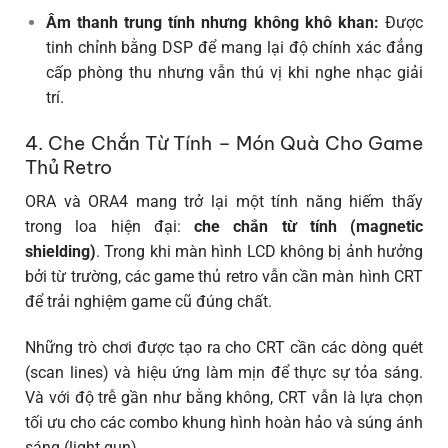
Âm thanh trung tính nhưng không khô khan:
Được
tinh chỉnh bằng DSP để mang lại độ chính xác đẳng
cấp phòng thu nhưng vẫn thú vị khi nghe nhạc giải
trí.
4. Che Chắn Từ Tính – Món Quà Cho Game
Thủ Retro
ORA và ORA4 mang trở lại một tính năng hiếm thấy
trong loa hiện đại:
che chắn từ tính (magnetic
shielding)
. Trong khi màn hình LCD không bị ảnh hưởng
bởi từ trường, các game thủ retro vẫn cần màn hình CRT
để trải nghiệm game cũ đúng chất.
Những trò chơi được tạo ra cho CRT cần các dòng quét
(scan lines) và hiệu ứng làm mịn để thực sự tỏa sáng.
Và với độ trễ gần như bằng không, CRT vẫn là lựa chọn
tối ưu cho các combo khung hình hoàn hảo và súng ánh
sáng (light gun).