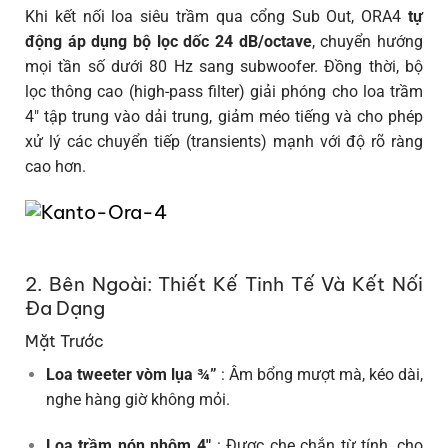
Khi kết nối loa siêu trầm qua cổng Sub Out, ORA4
tự
động áp dụng bộ lọc dốc 24 dB/octave
, chuyển hướng
mọi tần số dưới 80 Hz sang subwoofer. Đồng thời, bộ
lọc thông cao (high-pass filter) giải phóng cho loa trầm
4″ tập trung vào dải trung, giảm méo tiếng và cho phép
xử lý các chuyển tiếp (transients) mạnh với độ rõ ràng
cao hơn.
2. Bên Ngoài: Thiết Kế Tinh Tế Và Kết Nối
Đa Dạng
Mặt Trước
Loa tweeter vòm lụa ¾”
: Âm bổng mượt mà, kéo dài,
nghe hàng giờ không mỏi.
Loa trầm nón nhôm 4″
: Được che chắn từ tính, cho