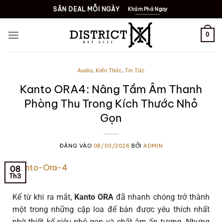
SĂN DEAL MỖI NGÀY
Khám Phá Ngay
0
Audio
,
Kiến Thức
,
Tin Tức
Kanto ORA4: Nâng Tầm Âm Thanh
Phòng Thu Trong Kích Thước Nhỏ
Gọn
ĐĂNG VÀO
08/03/2026
BỞI
ADMIN
08
Th3
Kể từ khi ra mắt,
Kanto ORA
đã nhanh chóng trở thành
một trong những cặp loa để bàn được yêu thích nhất
nhờ thiết kế siêu nhỏ gọn và chất âm ấn tượng. Nhưng