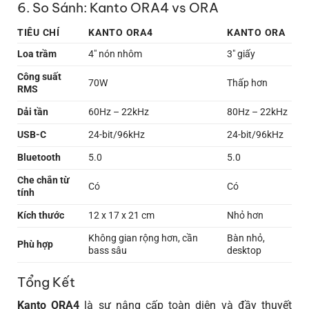
6. So Sánh: Kanto ORA4 vs ORA
TIÊU CHÍ
KANTO ORA4
KANTO ORA
Loa trầm
4″ nón nhôm
3″ giấy
Công suất
70W
Thấp hơn
RMS
Dải tần
60Hz – 22kHz
80Hz – 22kHz
USB-C
24-bit/96kHz
24-bit/96kHz
Bluetooth
5.0
5.0
Che chắn từ
Có
Có
tính
Kích thước
12 x 17 x 21 cm
Nhỏ hơn
Không gian rộng hơn, cần
Bàn nhỏ,
Phù hợp
bass sâu
desktop
Tổng Kết
Kanto ORA4
là sự nâng cấp toàn diện và đầy thuyết