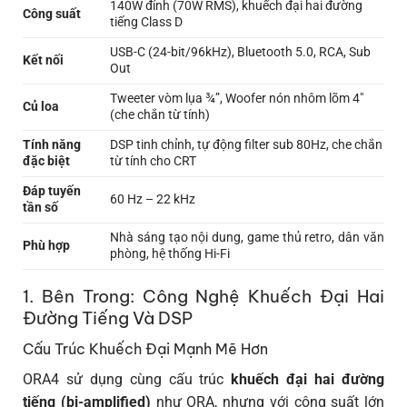
140W đỉnh (70W RMS), khuếch đại hai đường
Công suất
tiếng Class D
USB-C (24-bit/96kHz), Bluetooth 5.0, RCA, Sub
Kết nối
Out
Tweeter vòm lụa ¾”, Woofer nón nhôm lõm 4″
Củ loa
(che chắn từ tính)
Tính năng
DSP tinh chỉnh, tự động filter sub 80Hz, che chắn
đặc biệt
từ tính cho CRT
Đáp tuyến
60 Hz – 22 kHz
tần số
Nhà sáng tạo nội dung, game thủ retro, dân văn
Phù hợp
phòng, hệ thống Hi-Fi
1. Bên Trong: Công Nghệ Khuếch Đại Hai
Đường Tiếng Và DSP
Cấu Trúc Khuếch Đại Mạnh Mẽ Hơn
ORA4 sử dụng cùng cấu trúc
khuếch đại hai đường
tiếng (bi-amplified)
như ORA, nhưng với công suất lớn