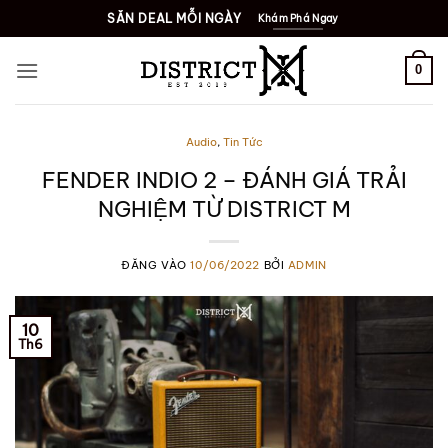
Bỏ
SĂN DEAL MỖI NGÀY
Khám Phá Ngay
qua
nội
0
dung
Audio
,
Tin Tức
FENDER INDIO 2 – ĐÁNH GIÁ TRẢI
NGHIỆM TỪ DISTRICT M
ĐĂNG VÀO
10/06/2022
BỞI
ADMIN
10
Th6