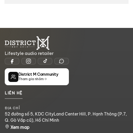
Lifestyle audio retailer
District M Community
Tham gia nhóm
LIÊN HỆ
ĐỊA CHỈ
52 đường số 5, KDC CityLand Center Hill, P. Hạnh Thông (P.7,
Q. Gò Vấp cũ), Hồ Chí Minh
Xem map