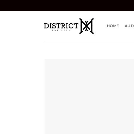
Bỏ
qua
nội
dung
HOME
AUD