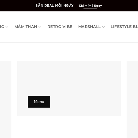
SĂN DEAL MỖI NGÀY
Khám Phá Ngay
IO
MÂM THAN
RETRO VIBE
MARSHALL
LIFESTYLE B
Menu