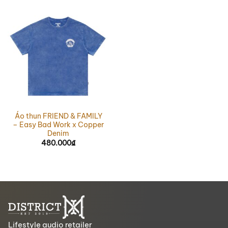
Áo thun FRIEND & FAMILY
– Easy Bad Work x Copper
Denim
480.000
₫
Lifestyle audio retailer