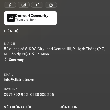
District M Community
Tham gia nhóm
LIÊN HỆ
ĐỊA CHỈ
52 đường số 5, KDC CityLand Center Hill, P. Hạnh Thông (P.7,
Q. Gò Vấp cũ), Hồ Chí Minh
Xem map
EMAIL
info@districtm.vn
HOTLINE
0976 792 922
·
0888 005 256
VỀ CHÚNG TÔI
THÔNG TIN