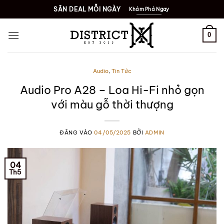
Bỏ
SĂN DEAL MỖI NGÀY
Khám Phá Ngay
qua
nội
0
dung
Audio
,
Tin Tức
Audio Pro A28 – Loa Hi-Fi nhỏ gọn
với màu gỗ thời thượng
ĐĂNG VÀO
04/05/2025
BỞI
ADMIN
04
Th5