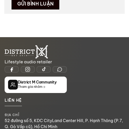
Lifestyle audio retailer
District M Community
Tham gia nhóm
LIÊN HỆ
ĐỊA CHỈ
52 đường số 5, KDC CityLand Center Hill, P. Hạnh Thông (P.7,
Q. Gò Vấp cũ), Hồ Chí Minh