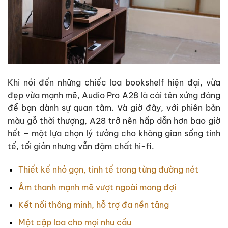
Khi nói đến những chiếc loa bookshelf hiện đại, vừa
đẹp vừa mạnh mẽ, Audio Pro A28 là cái tên xứng đáng
để bạn dành sự quan tâm. Và giờ đây, với phiên bản
màu gỗ thời thượng, A28 trở nên hấp dẫn hơn bao giờ
hết – một lựa chọn lý tưởng cho không gian sống tinh
tế, tối giản nhưng vẫn đậm chất hi-fi.
Thiết kế nhỏ gọn, tinh tế trong từng đường nét
Âm thanh mạnh mẽ vượt ngoài mong đợi
Kết nối thông minh, hỗ trợ đa nền tảng
Một cặp loa cho mọi nhu cầu