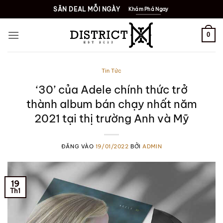
Bỏ
SĂN DEAL MỖI NGÀY
Khám Phá Ngay
qua
nội
0
dung
Tin Tức
‘30’ của Adele chính thức trở
thành album bán chạy nhất năm
2021 tại thị trường Anh và Mỹ
ĐĂNG VÀO
19/01/2022
BỞI
ADMIN
19
Th1