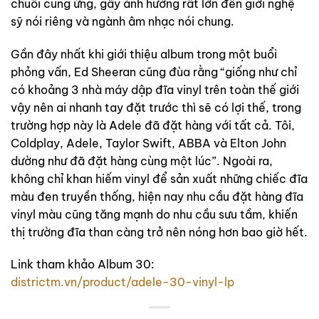
chuỗi cung ứng, gây ảnh hưởng rất lớn đến giới nghệ
sỹ nói riêng và ngành âm nhạc nói chung.
Gần đây nhất khi giới thiệu album trong một buổi
phỏng vấn, Ed Sheeran cũng đùa rằng “giống như chỉ
có khoảng 3 nhà máy dập đĩa vinyl trên toàn thế giới
vậy nên ai nhanh tay đặt trước thì sẽ có lợi thế, trong
trường hợp này là Adele đã đặt hàng với tất cả. Tôi,
Coldplay, Adele, Taylor Swift, ABBA và Elton John
dường như đã đặt hàng cùng một lúc”. Ngoài ra,
không chỉ khan hiếm vinyl để sản xuất những chiếc đĩa
màu đen truyền thống, hiện nay nhu cầu đặt hàng đĩa
vinyl màu cũng tăng mạnh do nhu cầu sưu tầm, khiến
thị trường đĩa than càng trở nên nóng hơn bao giờ hết.
Link tham khảo Album 30:
districtm.vn/product/adele-30-vinyl-lp