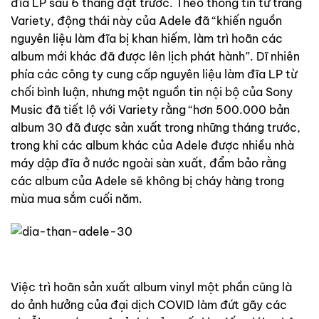
đĩa LP sau 6 tháng đặt trước. Theo thông tin từ trang
Variety, động thái này của Adele đã “khiến nguồn
nguyên liệu làm đĩa bị khan hiếm, làm trì hoãn các
album mới khác đã được lên lịch phát hành”. Dĩ nhiên
phía các công ty cung cấp nguyên liệu làm đĩa LP từ
chối bình luận, nhưng một nguồn tin nội bộ của Sony
Music đã tiết lộ với Variety rằng “hơn 500.000 bản
album 30 đã được sản xuất trong những tháng trước,
trong khi các album khác của Adele được nhiều nhà
máy dập đĩa ở nước ngoài sàn xuất, đẩm bảo rằng
các album của Adele sẽ không bị cháy hàng trong
mùa mua sắm cuối năm.
Việc trì hoãn sản xuất album vinyl một phần cũng là
do ảnh hưởng của đại dịch COVID làm đứt gãy các