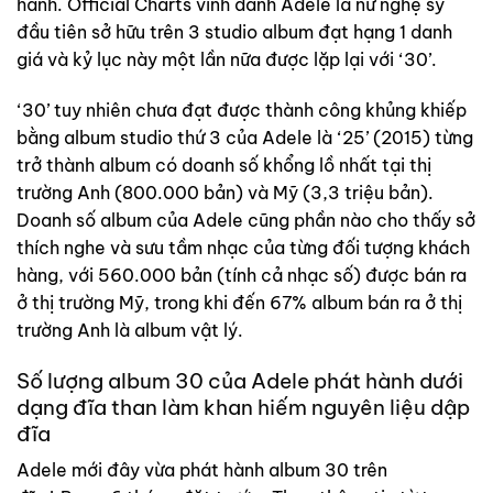
hành. Official Charts vinh danh Adele là nữ nghệ sỹ
đầu tiên sở hữu trên 3 studio album đạt hạng 1 danh
giá và kỷ lục này một lần nữa được lặp lại với ‘30’.
‘30’ tuy nhiên chưa đạt được thành công khủng khiếp
bằng album studio thứ 3 của Adele là ‘25’ (2015) từng
trở thành album có doanh số khổng lồ nhất tại thị
trường Anh (800.000 bản) và Mỹ (3,3 triệu bản).
Doanh số album của Adele cũng phần nào cho thấy sở
thích nghe và sưu tầm nhạc của từng đối tượng khách
hàng, với 560.000 bản (tính cả nhạc số) được bán ra
ở thị trường Mỹ, trong khi đến 67% album bán ra ở thị
trường Anh là album vật lý.
Số lượng album 30 của Adele phát hành dưới
dạng đĩa than làm khan hiếm nguyên liệu dập
đĩa
Adele mới đây vừa phát hành album 30 trên