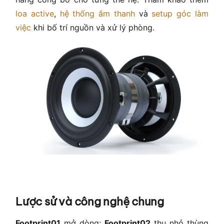
loa active
,
hệ thống âm thanh
và
setup góc làm
việc
khi bố trí nguồn và xử lý phòng.
Lược sử và công nghệ chung
Footprint01
mở dòng;
Footprint02
thu nhỏ thùng