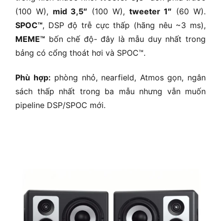
(100 W),
mid 3,5″
(100 W),
tweeter 1″
(60 W).
SPOC™
, DSP độ trễ cực thấp (hãng nêu ~3 ms),
MEME™
bốn chế độ- đây là mẫu duy nhất trong
bảng có cổng thoát hơi và SPOC™.
Phù hợp:
phòng nhỏ, nearfield, Atmos gọn, ngân
sách thấp nhất trong ba mẫu nhưng vẫn muốn
pipeline DSP/SPOC mới.