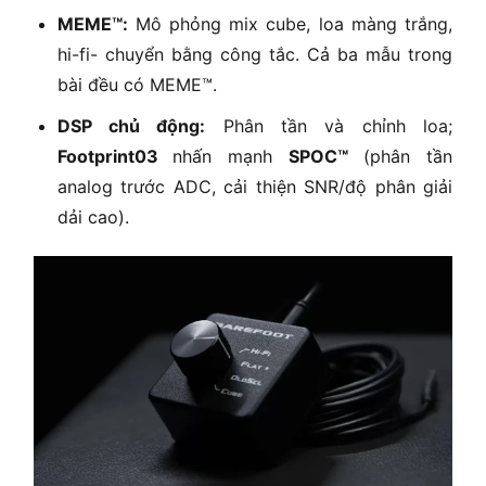
MEME™:
Mô phỏng mix cube, loa màng trắng,
hi-fi- chuyển bằng công tắc. Cả ba mẫu trong
bài đều có MEME™.
DSP chủ động:
Phân tần và chỉnh loa;
Footprint03
nhấn mạnh
SPOC™
(phân tần
analog trước ADC, cải thiện SNR/độ phân giải
dải cao).