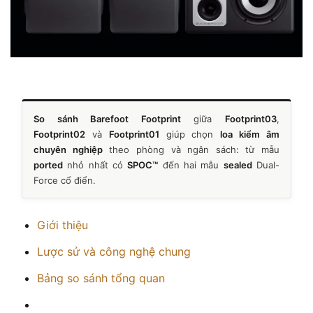
So sánh Barefoot Footprint
giữa
Footprint03
,
Footprint02
và
Footprint01
giúp chọn
loa kiểm âm
chuyên nghiệp
theo phòng và ngân sách: từ mẫu
ported
nhỏ nhất có
SPOC™
đến hai mẫu
sealed
Dual-
Force cổ điển.
Giới thiệu
Lược sử và công nghệ chung
Bảng so sánh tổng quan