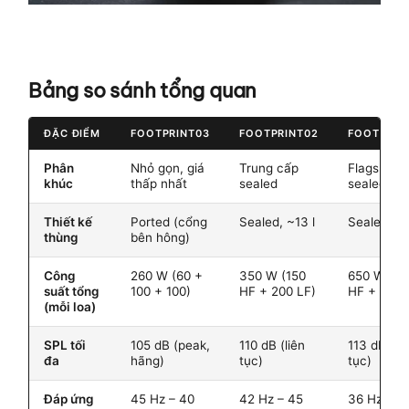
Bảng so sánh tổng quan
ĐẶC ĐIỂM
FOOTPRINT03
FOOTPRINT02
FOOTPRIN
Phân
Nhỏ gọn, giá
Trung cấp
Flagship
khúc
thấp nhất
sealed
sealed
Thiết kế
Ported (cổng
Sealed, ~13 l
Sealed, ~1
thùng
bên hông)
Công
260 W (60 +
350 W (150
650 W (15
suất tổng
100 + 100)
HF + 200 LF)
HF + 500 
(mỗi loa)
SPL tối
105 dB (peak,
110 dB (liên
113 dB (liê
đa
hãng)
tục)
tục)
Đáp ứng
45 Hz – 40
42 Hz – 45
36 Hz – 4