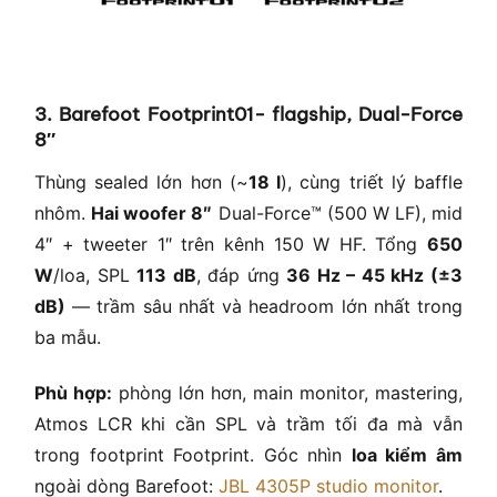
3. Barefoot Footprint01- flagship, Dual-Force
8″
Thùng sealed lớn hơn (~
18 l
), cùng triết lý baffle
nhôm.
Hai woofer 8″
Dual-Force™ (500 W LF), mid
4″ + tweeter 1″ trên kênh 150 W HF. Tổng
650
W
/loa, SPL
113 dB
, đáp ứng
36 Hz – 45 kHz (±3
dB)
— trầm sâu nhất và headroom lớn nhất trong
ba mẫu.
Phù hợp:
phòng lớn hơn, main monitor, mastering,
Atmos LCR khi cần SPL và trầm tối đa mà vẫn
trong footprint Footprint. Góc nhìn
loa kiểm âm
ngoài dòng Barefoot:
JBL 4305P studio monitor
.