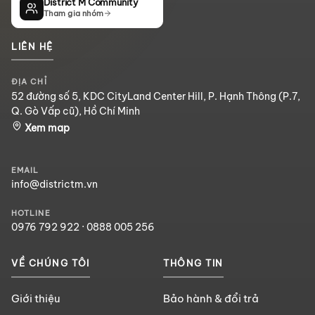
District M Community
Tham gia nhóm
LIÊN HỆ
ĐỊA CHỈ
52 đường số 5, KDC CityLand Center Hill, P. Hạnh Thông (P.7,
Q. Gò Vấp cũ), Hồ Chí Minh
Xem map
EMAIL
info@districtm.vn
HOTLINE
0976 792 922
·
0888 005 256
VỀ CHÚNG TÔI
THÔNG TIN
Giới thiệu
Bảo hành & đổi trả