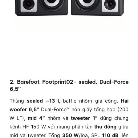
2. Barefoot Footprint02- sealed, Dual-Force
6,5″
Thùng
sealed
~
13 l
, baffle nhôm gia công.
Hai
woofer 6,5″
Dual-Force™ nón giấy tổng hợp (200
W LF),
mid 4″
nhôm và
tweeter 1″
dùng chung
kênh HF 150 W với mạng phân tần
thụ động
giữa
mid và tweeter. Tổng
350 W
/loa, SPL
110 dB
liên