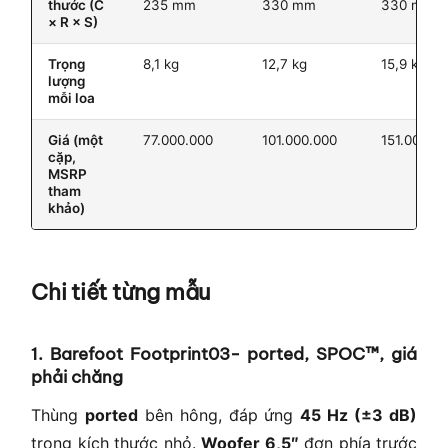
thước (C
235 mm
330 mm
330 mm
× R × S)
Trọng
8,1 kg
12,7 kg
15,9 kg
lượng
mỗi loa
Giá (một
77.000.000
101.000.000
151.000.0
cặp,
MSRP
tham
khảo)
Chi tiết từng mẫu
1. Barefoot Footprint03- ported, SPOC™, giá
phải chăng
Thùng
ported
bên hông, đáp ứng
45 Hz (±3 dB)
trong kích thước nhỏ.
Woofer 6,5″
đơn phía trước