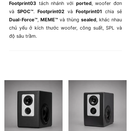
Footprint03
tách nhánh với
ported
, woofer đơn
và
SPOC™
.
Footprint02
và
Footprint01
chia sẻ
Dual-Force™
,
MEME™
và thùng
sealed
, khác nhau
chủ yếu ở kích thước woofer, công suất, SPL và
độ sâu trầm.