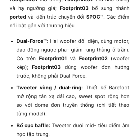
và hạ ngưỡng giá;
Footprint03
bổ sung nhánh
ported
và kiến trúc chuyển đổi
SPOC™
. Các điểm
nổi bật gắn với thương hiệu.
Dual-Force™:
Hai woofer đối diện, cùng motor,
dao động ngược pha- giảm rung thùng ở trầm.
Có trên
Footprint01
và
Footprint02
(woofer
kép);
Footprint03
dùng woofer đơn hướng
trước, không phải Dual-Force.
Tweeter vòng / dual-ring:
Thiết kế Barefoot
mở rộng tán xạ dải cao, sweet spot rộng hơn
so với dome đơn truyền thống (chi tiết theo
từng model).
Bố cục baffle:
Tweeter dưới mid- tiêu điểm âm
học tập trung.