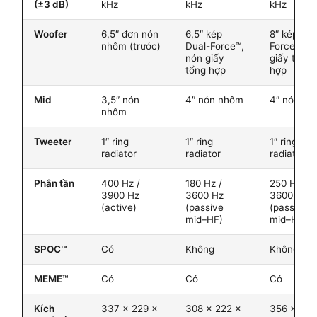
(±3 dB)
kHz
kHz
kHz
Woofer
6,5″ đơn nón
6,5″ kép
8″ kép Dua
nhôm (trước)
Dual-Force™,
Force™, n
nón giấy
giấy tổng
tổng hợp
hợp
Mid
3,5″ nón
4″ nón nhôm
4″ nón n
nhôm
Tweeter
1″ ring
1″ ring
1″ ring
radiator
radiator
radiator
Phân tần
400 Hz /
180 Hz /
250 Hz /
3900 Hz
3600 Hz
3600 Hz
(active)
(passive
(passive
mid–HF)
mid–HF)
SPOC™
Có
Không
Không
MEME™
Có
Có
Có
Kích
337 × 229 ×
308 × 222 ×
356 × 241