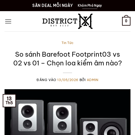
Bỏ
SĂN DEAL MỖI NGÀY
Khám Phá Ngay
qua
nội
0
dung
Tin Tức
So sánh Barefoot Footprint03 vs
02 vs 01 – Chọn loa kiểm âm nào?
ĐĂNG VÀO
13/05/2026
BỞI
ADMIN
13
Th5