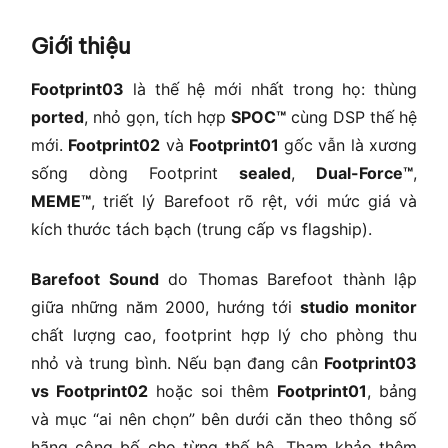
Giới thiệu
Footprint03
là thế hệ mới nhất trong họ: thùng
ported
, nhỏ gọn, tích hợp
SPOC™
cùng DSP thế hệ
mới.
Footprint02
và
Footprint01
gốc vẫn là xương
sống dòng Footprint
sealed
,
Dual-Force™
,
MEME™
, triết lý Barefoot rõ rệt, với mức giá và
kích thước tách bạch (trung cấp vs flagship).
Barefoot Sound
do Thomas Barefoot thành lập
giữa những năm 2000, hướng tới
studio monitor
chất lượng cao, footprint hợp lý cho phòng thu
nhỏ và trung bình. Nếu bạn đang cân
Footprint03
vs Footprint02
hoặc soi thêm
Footprint01
, bảng
và mục “ai nên chọn” bên dưới căn theo thông số
hãng công bố cho từng thế hệ. Tham khảo thêm