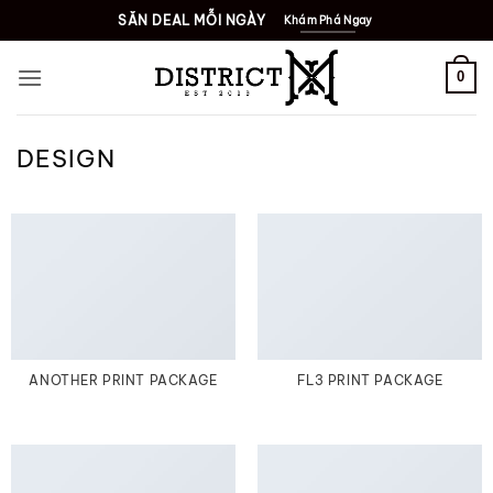
Bỏ
SĂN DEAL MỖI NGÀY
Khám Phá Ngay
qua
nội
0
dung
DESIGN
ANOTHER PRINT PACKAGE
FL3 PRINT PACKAGE