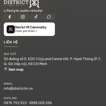
Lifestyle audio retailer
District M Community
Tham gia nhóm
LIÊN HỆ
ĐỊA CHỈ
52 đường số 5, KDC CityLand Center Hill, P. Hạnh Thông (P.7,
Q. Gò Vấp cũ), Hồ Chí Minh
Xem map
EMAIL
info@districtm.vn
HOTLINE
0976 792 922
·
0888 005 256