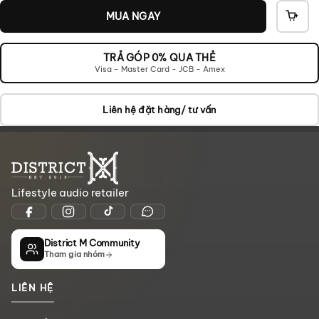
MUA NGAY
THÊ
VÀO
GIỎ
TRẢ GÓP 0% QUA THẺ
Visa - Master Card - JCB - Amex
Liên hệ đặt hàng/ tư vấn
Lifestyle audio retailer
District M Community
Tham gia nhóm
LIÊN HỆ