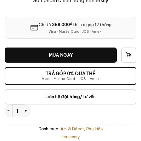
Sản phẩm chính hãng Fennessy
₫
Chỉ từ
368.000
khi trả góp 12 tháng
Visa · MasterCard · JCB · Amex
MUA NGAY
THÊ
VÀO
GIỎ
TRẢ GÓP 0% QUA THẺ
Visa - Master Card - JCB - Amex
Liên hệ đặt hàng/ tư vấn
Kệ Đựng Đĩa Than Fennessy Turntable Rack số lượng
Danh mục:
Art & Décor
,
Phụ kiện
Fennessy