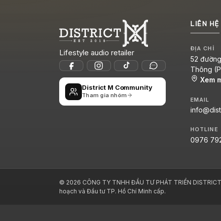
LIÊN HỆ
ĐỊA CHỈ
Lifestyle audio retailer
52 đường 
Thông (P.
Xem 
District M Community
Tham gia nhóm
EMAIL
info@dist
HOTLINE
0976 79
© 2026 CÔNG TY TNHH ĐẦU TƯ PHÁT TRIỂN DISTRICT M
hoạch và Đầu tư TP. Hồ Chí Minh cấp.