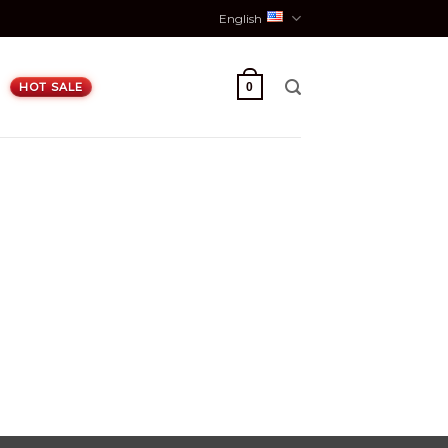
English
E
0
HOT SALE