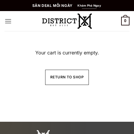
Skip
SĂN DEAL MỖI NGÀY
Khám Phá Ngay
to
content
0
Your cart is currently empty.
RETURN TO SHOP