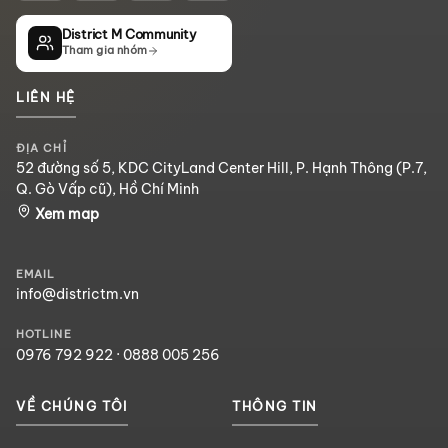
District M Community
Tham gia nhóm
LIÊN HỆ
ĐỊA CHỈ
52 đường số 5, KDC CityLand Center Hill, P. Hạnh Thông (P.7,
Q. Gò Vấp cũ), Hồ Chí Minh
Xem map
EMAIL
info@districtm.vn
HOTLINE
0976 792 922
·
0888 005 256
VỀ CHÚNG TÔI
THÔNG TIN