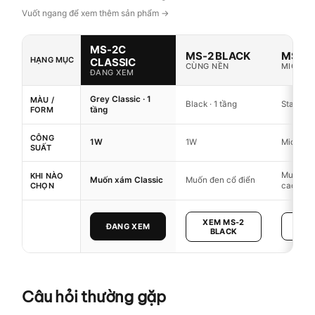
MS-2C
MS-2 BLACK
MS-4
HẠNG MỤC
CLASSIC
CÙNG NỀN
MICRO 
ĐANG XEM
Grey Classic · 1
MÀU /
Black · 1 tầng
Stack 2 
FORM
tầng
CÔNG
1W
1W
Micro (d
SUẤT
Muốn fo
KHI NÀO
Muốn xám Classic
Muốn đen cổ điển
CHỌN
cao hơn
XEM MS-2
ĐANG XEM
XEM
BLACK
Câu hỏi thường gặp