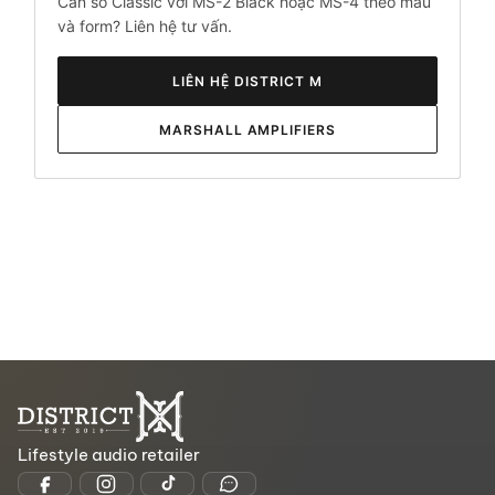
Cần so Classic với MS-2 Black hoặc MS-4 theo màu
và form? Liên hệ tư vấn.
LIÊN HỆ DISTRICT M
MARSHALL AMPLIFIERS
Lifestyle audio retailer