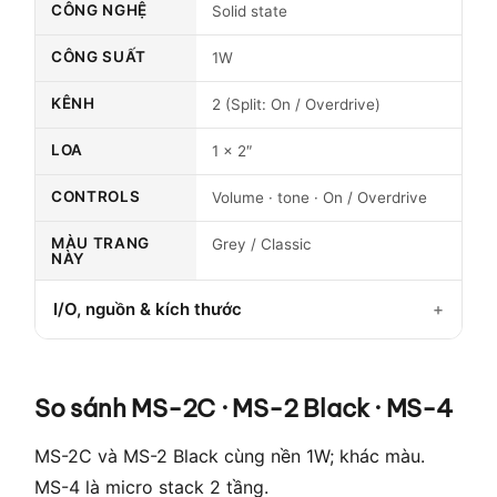
CÔNG NGHỆ
Solid state
CÔNG SUẤT
1W
KÊNH
2 (Split: On / Overdrive)
LOA
1 × 2″
CONTROLS
Volume · tone · On / Overdrive
MÀU TRANG
Grey / Classic
NÀY
I/O, nguồn & kích thước
So sánh MS-2C · MS-2 Black · MS-4
MS-2C và MS-2 Black cùng nền 1W; khác màu.
MS-4 là micro stack 2 tầng.