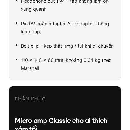
Headphone out 1/4″ – tập không làm ồn
xung quanh
Pin 9V hoặc adapter AC (adapter không
kèm hộp)
Belt clip – kẹp thắt lưng / túi khi di chuyển
110 × 140 × 60 mm; khoảng 0,34 kg theo
Marshall
PHÂN KHÚC
Micro amp Classic cho ai thích
xám tối