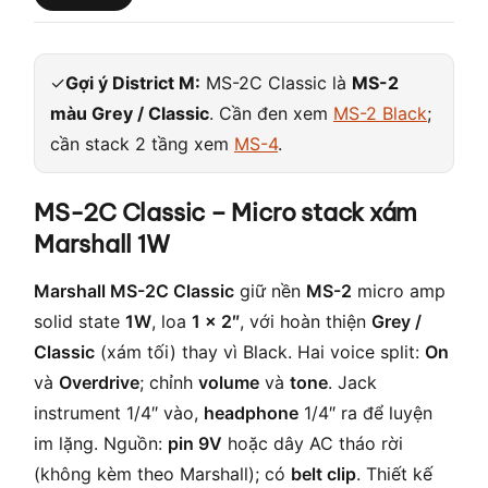
✓
Gợi ý District M:
MS-2C Classic là
MS-2
màu Grey / Classic
. Cần đen xem
MS-2 Black
;
cần stack 2 tầng xem
MS-4
.
MS-2C Classic – Micro stack xám
Marshall 1W
Marshall MS-2C Classic
giữ nền
MS-2
micro amp
solid state
1W
, loa
1 × 2″
, với hoàn thiện
Grey /
Classic
(xám tối) thay vì Black. Hai voice split:
On
và
Overdrive
; chỉnh
volume
và
tone
. Jack
instrument 1/4″ vào,
headphone
1/4″ ra để luyện
im lặng. Nguồn:
pin 9V
hoặc dây AC tháo rời
(không kèm theo Marshall); có
belt clip
. Thiết kế