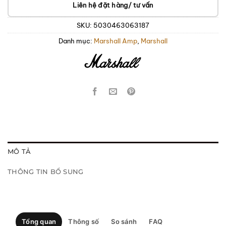
Liên hệ đặt hàng/ tư vấn
SKU:
5030463063187
Danh mục:
Marshall Amp
,
Marshall
MÔ TẢ
THÔNG TIN BỔ SUNG
Tổng quan
Thông số
So sánh
FAQ