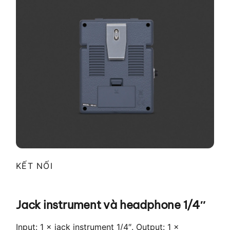
KẾT NỐI
Jack instrument và headphone 1/4″
Input: 1 × jack instrument 1/4″. Output: 1 ×