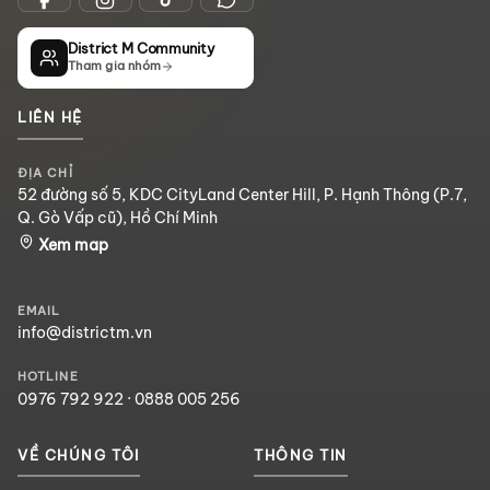
District M Community
Tham gia nhóm
LIÊN HỆ
ĐỊA CHỈ
52 đường số 5, KDC CityLand Center Hill, P. Hạnh Thông (P.7,
Q. Gò Vấp cũ), Hồ Chí Minh
Xem map
EMAIL
info@districtm.vn
HOTLINE
0976 792 922
·
0888 005 256
VỀ CHÚNG TÔI
THÔNG TIN