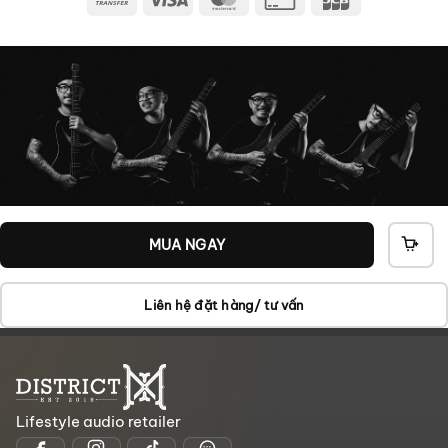
Transfer
Card
2
MUA NGAY
THÊ
VÀO
GIỎ
Liên hệ đặt hàng/ tư vấn
Lifestyle audio retailer